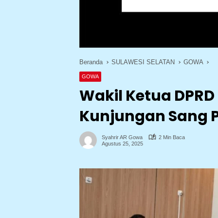
Beranda
SULAWESI SELATAN
GOWA
GOWA
Wakil Ketua DPRD
Kunjungan Sang P
Syahrir AR Gowa
2 Min Baca
Agustus 25, 2025