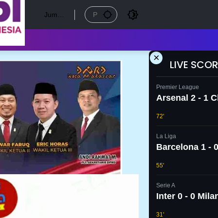
Jumat
, 7
Agust
us
2026
×
LIVE SCOR
Premier League
Arsenal 2 - 1 
72'
La Liga
Barcelona 1 - 0
55'
Serie A
Inter 0 - 0 Mila
31'