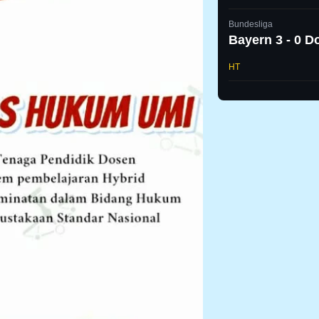
Bundesliga
Bayern 3 - 0 
HT