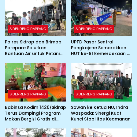
SIDENRENG RAPPANG
SIDENRENG RAPPANG
Polres Sidrap dan Brimob
UPTD Pasar Sentral
Parepare Salurkan
Pangkajene Semarakkan
Bantuan Air untuk Petani
HUT ke-81 Kemerdekaan RI
Terdampak Kekeringan
dengan Pemasangan
Umbul-Umbul dan
Dekorasi Merah Putih
SIDENRENG RAPPANG
SIDENRENG RAPPANG
Babinsa Kodim 1420/Sidrap
Sowan ke Ketua NU, Indra
Terus Dampingi Program
Waspada: Sinergi Kuat
Makan Bergizi Gratis di
Kunci Stabilitas Keamanan
Wilayah Kabupaten Sidrap