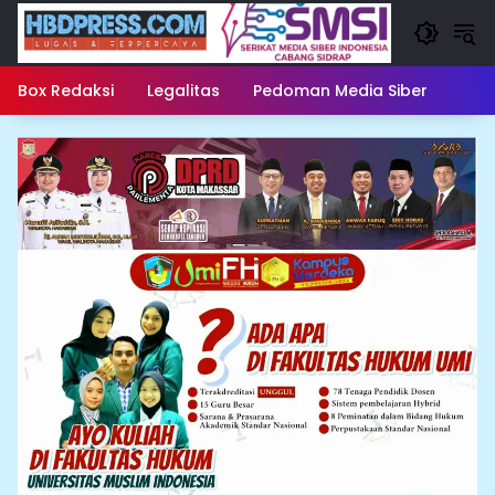
Langsung
ke
konten
Box Redaksi
Legalitas
Pedoman Media Siber