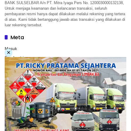
BANK SULSELBAR A/n PT. Mitra Iyaga Pers No. 1200030000132138,
Untuk menjaga keamanan dan kelancaran transaksi, seluruh
pembayaran resmi hanya dapat dilakukan melalui rekening yang tertera
di atas. Kami tidak bertanggung jawab atas transaksi yang dilakukan di
luar rekening tersebut.
Meta
Masuk
×
Feed entri
Feed komentar
WordPress.org
Copyright © 2026. PT. Herwandy Baharuddin Grup. All
rights reserve