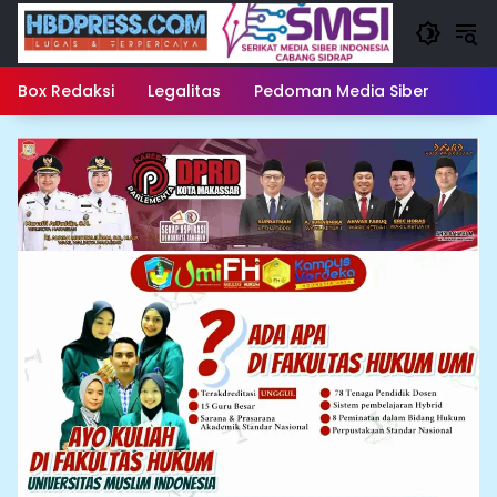
Langsung
ke
konten
Box Redaksi
Legalitas
Pedoman Media Siber