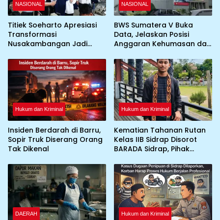
NASIONAL
NASIONAL
Titiek Soeharto Apresiasi
BWS Sumatera V Buka
Transformasi
Data, Jelaskan Posisi
Nusakambangan Jadi
Anggaran Kehumasan dan
Sentra Ketahanan Pangan
Publikasi
dan Pembinaan Warga
Binaan
Hukum dan Kriminal
Hukum dan Kriminal
Insiden Berdarah di Barru,
Kematian Tahanan Rutan
Sopir Truk Diserang Orang
Kelas IIB Sidrap Disorot
Tak Dikenal
BARADA Sidrap, Pihak
Rutan Sebut Korban
Diduga Bunuh Diri
DAERAH
Hukum dan Kriminal