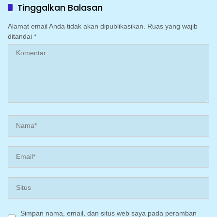
Dugaan Pencemaran
LPG Bersubsidi di Wilayah
Tinggalkan Balasan
Nama Baik di TikTok
Sulawesi Selatan
Alamat email Anda tidak akan dipublikasikan.
Ruas yang wajib
ditandai
*
Simpan nama, email, dan situs web saya pada peramban