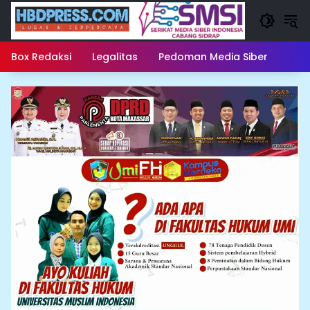
Langsung
ke
konten
Box Redaksi
Legalitas
Pedoman Media Siber