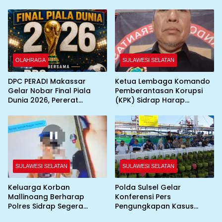
Gandeng YBH2I Dukung
Perdata
Percepatan Pembangunan
Daerah
OLAHRAGA
SULAWESI SELATAN
DPC PERADI Makassar
Ketua Lembaga Komando
Gelar Nobar Final Piala
Pemberantasan Korupsi
Dunia 2026, Pererat
(KPK) Sidrap Harap
Silaturahmi Antar Advokat
Kapolres Baru
Maksimalkan Penanganan
Kasus
SULAWESI SELATAN
SULAWESI SELATAN
Keluarga Korban
Polda Sulsel Gelar
Mallinoang Berharap
Konferensi Pers
Polres Sidrap Segera
Pengungkapan Kasus
Tindak Lanjuti Laporan
Penyalahgunaan BBM dan