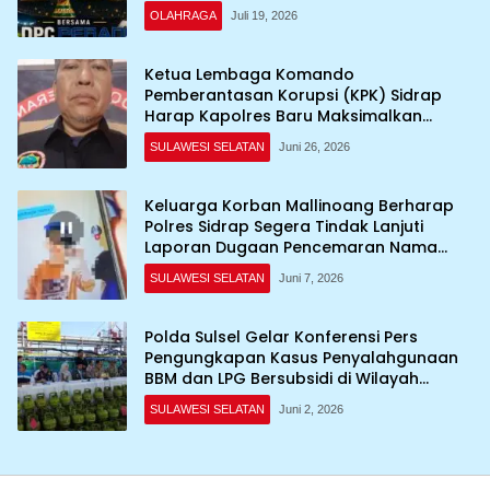
OLAHRAGA
Juli 19, 2026
Ketua Lembaga Komando
Pemberantasan Korupsi (KPK) Sidrap
Harap Kapolres Baru Maksimalkan
Penanganan Kasus
SULAWESI SELATAN
Juni 26, 2026
Keluarga Korban Mallinoang Berharap
Polres Sidrap Segera Tindak Lanjuti
Laporan Dugaan Pencemaran Nama
Baik di TikTok
SULAWESI SELATAN
Juni 7, 2026
Polda Sulsel Gelar Konferensi Pers
Pengungkapan Kasus Penyalahgunaan
BBM dan LPG Bersubsidi di Wilayah
Sulawesi Selatan
SULAWESI SELATAN
Juni 2, 2026