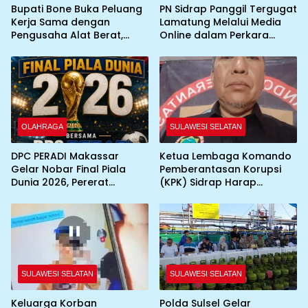
Bupati Bone Buka Peluang
PN Sidrap Panggil Tergugat
Kerja Sama dengan
Lamatung Melalui Media
Pengusaha Alat Berat,
Online dalam Perkara
Gandeng YBH2I Dukung
Perdata
Percepatan Pembangunan
Daerah
OLAHRAGA
SULAWESI SELATAN
DPC PERADI Makassar
Ketua Lembaga Komando
Gelar Nobar Final Piala
Pemberantasan Korupsi
Dunia 2026, Pererat
(KPK) Sidrap Harap
Silaturahmi Antar Advokat
Kapolres Baru
Maksimalkan Penanganan
Kasus
SULAWESI SELATAN
SULAWESI SELATAN
Keluarga Korban
Polda Sulsel Gelar