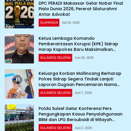
DPC PERADI Makassar Gelar Nobar Final
Piala Dunia 2026, Pererat Silaturahmi
Antar Advokat
OLAHRAGA
Juli 19, 2026
Ketua Lembaga Komando
Pemberantasan Korupsi (KPK) Sidrap
Harap Kapolres Baru Maksimalkan
Penanganan Kasus
SULAWESI SELATAN
Juni 26, 2026
Keluarga Korban Mallinoang Berharap
Polres Sidrap Segera Tindak Lanjuti
Laporan Dugaan Pencemaran Nama
Baik di TikTok
SULAWESI SELATAN
Juni 7, 2026
Polda Sulsel Gelar Konferensi Pers
Pengungkapan Kasus Penyalahgunaan
BBM dan LPG Bersubsidi di Wilayah
Sulawesi Selatan
SULAWESI SELATAN
Juni 2, 2026