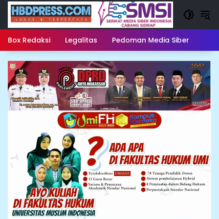
Langsung
ke
konten
Box Redaksi
Legalitas
Pedoman Media Siber