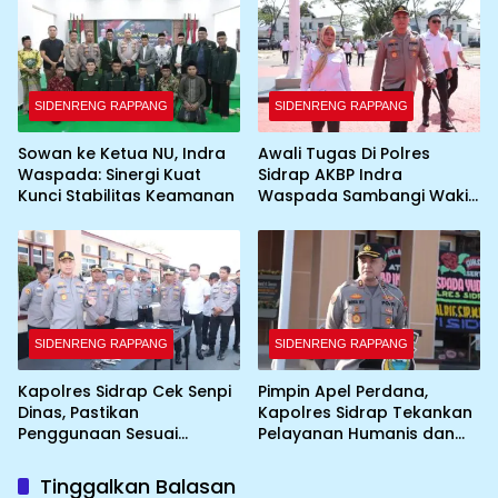
Umbul-Umbul dan
Dekorasi Merah Putih
SIDENRENG RAPPANG
SIDENRENG RAPPANG
Sowan ke Ketua NU, Indra
Awali Tugas Di Polres
Waspada: Sinergi Kuat
Sidrap AKBP Indra
Kunci Stabilitas Keamanan
Waspada Sambangi Wakil
Bupati
SIDENRENG RAPPANG
SIDENRENG RAPPANG
Kapolres Sidrap Cek Senpi
Pimpin Apel Perdana,
Dinas, Pastikan
Kapolres Sidrap Tekankan
Penggunaan Sesuai
Pelayanan Humanis dan
Prosedur
Integritas Personel
Tinggalkan Balasan