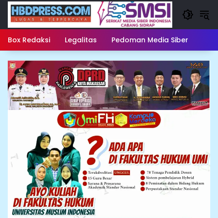
Langsung
ke
konten
Box Redaksi
Legalitas
Pedoman Media Siber