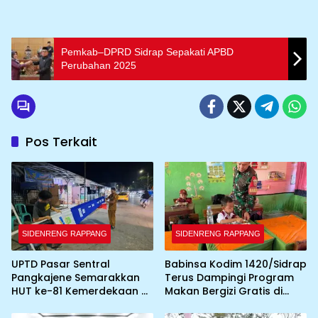
Pemkab–DPRD Sidrap Sepakati APBD
Perubahan 2025
Pos Terkait
SIDENRENG RAPPANG
SIDENRENG RAPPANG
UPTD Pasar Sentral
Babinsa Kodim 1420/Sidrap
Pangkajene Semarakkan
Terus Dampingi Program
HUT ke-81 Kemerdekaan RI
Makan Bergizi Gratis di
dengan Pemasangan
Wilayah Kabupaten Sidrap