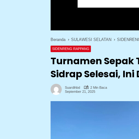
Beranda
SULAWESI SELATAN
SIDENREN
SIDENRENG RAPPANG
Turnamen Sepak Ta
Sidrap Selesai, Ini
Suardihbd
2 Min Baca
September 21, 2025