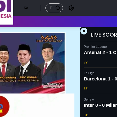
Kamis
, 6
Agust
us
2026
×
LIVE SCOR
Premier League
Arsenal 2 - 1 
72'
La Liga
Barcelona 1 - 0
55'
Serie A
Inter 0 - 0 Mila
31'