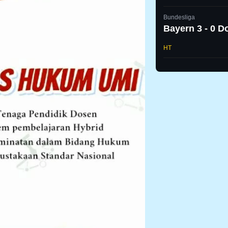
Bundesliga
Bayern 3 - 0 
HT