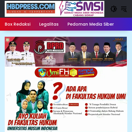
Langsung
ke
konten
Box Redaksi
Legalitas
Pedoman Media Siber