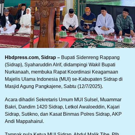
Hbdpress.com, Sidrap –
Bupati Sidenreng Rappang
(Sidrap), Syaharuddin Alrif, didampingi Wakil Bupati
Nurkanaah, membuka Rapat Koordinasi Keagamaan
Majelis Ulama Indonesia (MUI) se-Kabupaten Sidrap di
Masjid Agung Pangkajene, Sabtu (12/7/2025).
Acara dihadiri Sekretaris Umum MUI Sulsel, Muammar
Bakri, Dandim 1420 Sidrap, Letkol Awaloeddin, Kajari
Sidrap, Sutikno, dan Kasat Binmas Polres Sidrap, AKP
Andi Mappahairul.
Tampak pula Ketua MUI Sidrap, Abdul Malik Tibe, Plh