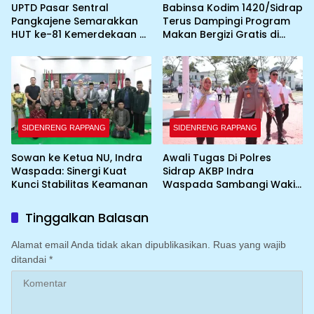
UPTD Pasar Sentral
Babinsa Kodim 1420/Sidrap
Pangkajene Semarakkan
Terus Dampingi Program
HUT ke-81 Kemerdekaan RI
Makan Bergizi Gratis di
dengan Pemasangan
Wilayah Kabupaten Sidrap
Umbul-Umbul dan
Dekorasi Merah Putih
SIDENRENG RAPPANG
SIDENRENG RAPPANG
Sowan ke Ketua NU, Indra
Awali Tugas Di Polres
Waspada: Sinergi Kuat
Sidrap AKBP Indra
Kunci Stabilitas Keamanan
Waspada Sambangi Wakil
Bupati
Tinggalkan Balasan
Alamat email Anda tidak akan dipublikasikan.
Ruas yang wajib
ditandai
*