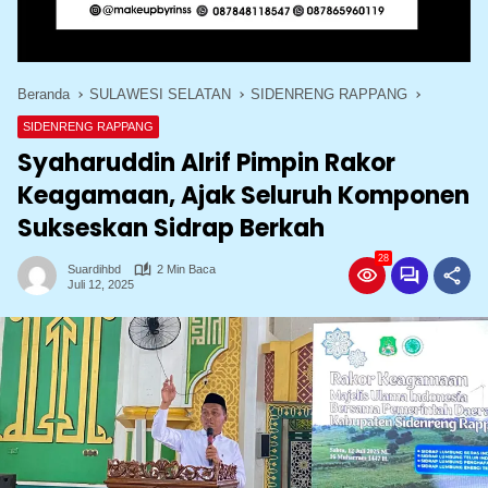
Beranda
SULAWESI SELATAN
SIDENRENG RAPPANG
SIDENRENG RAPPANG
Syaharuddin Alrif Pimpin Rakor
Keagamaan, Ajak Seluruh Komponen
Sukseskan Sidrap Berkah
28
Suardihbd
2 Min Baca
Juli 12, 2025