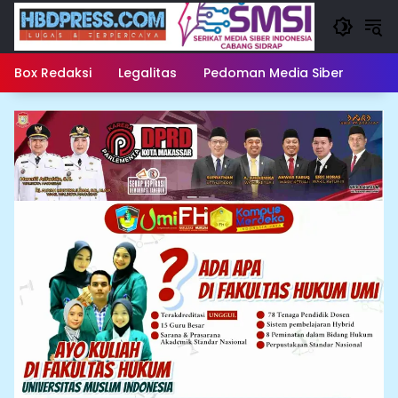
Langsung
ke
konten
Box Redaksi
Legalitas
Pedoman Media Siber