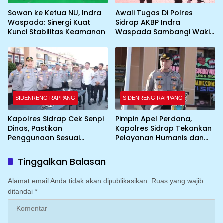
Sowan ke Ketua NU, Indra
Awali Tugas Di Polres
Waspada: Sinergi Kuat
Sidrap AKBP Indra
Kunci Stabilitas Keamanan
Waspada Sambangi Wakil
Bupati
SIDENRENG RAPPANG
SIDENRENG RAPPANG
Kapolres Sidrap Cek Senpi
Pimpin Apel Perdana,
Dinas, Pastikan
Kapolres Sidrap Tekankan
Penggunaan Sesuai
Pelayanan Humanis dan
Prosedur
Integritas Personel
Tinggalkan Balasan
Alamat email Anda tidak akan dipublikasikan.
Ruas yang wajib
ditandai
*