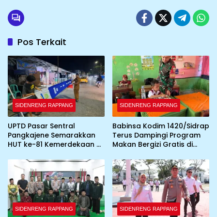
Pos Terkait
SIDENRENG RAPPANG
SIDENRENG RAPPANG
UPTD Pasar Sentral
Babinsa Kodim 1420/Sidrap
Pangkajene Semarakkan
Terus Dampingi Program
HUT ke-81 Kemerdekaan RI
Makan Bergizi Gratis di
dengan Pemasangan
Wilayah Kabupaten Sidrap
Umbul-Umbul dan
Dekorasi Merah Putih
SIDENRENG RAPPANG
SIDENRENG RAPPANG