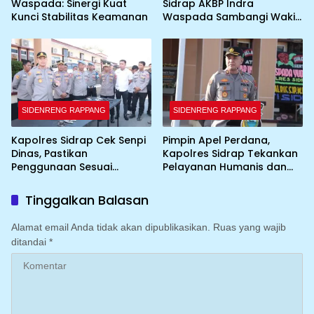
Waspada: Sinergi Kuat
Sidrap AKBP Indra
Kunci Stabilitas Keamanan
Waspada Sambangi Wakil
Bupati
SIDENRENG RAPPANG
SIDENRENG RAPPANG
Kapolres Sidrap Cek Senpi
Pimpin Apel Perdana,
Dinas, Pastikan
Kapolres Sidrap Tekankan
Penggunaan Sesuai
Pelayanan Humanis dan
Prosedur
Integritas Personel
Tinggalkan Balasan
Alamat email Anda tidak akan dipublikasikan.
Ruas yang wajib
ditandai
*