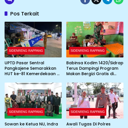
Pos Terkait
SIDENRENG RAPPANG
SIDENRENG RAPPANG
UPTD Pasar Sentral
Babinsa Kodim 1420/Sidrap
Pangkajene Semarakkan
Terus Dampingi Program
HUT ke-81 Kemerdekaan RI
Makan Bergizi Gratis di
dengan Pemasangan
Wilayah Kabupaten Sidrap
Umbul-Umbul dan
Dekorasi Merah Putih
SIDENRENG RAPPANG
SIDENRENG RAPPANG
Sowan ke Ketua NU, Indra
Awali Tugas Di Polres