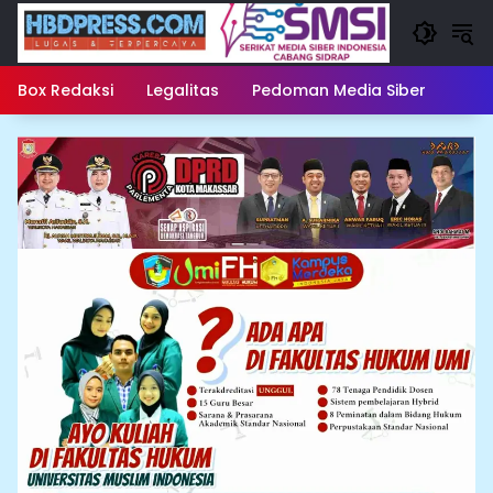
Langsung
ke
konten
Box Redaksi
Legalitas
Pedoman Media Siber