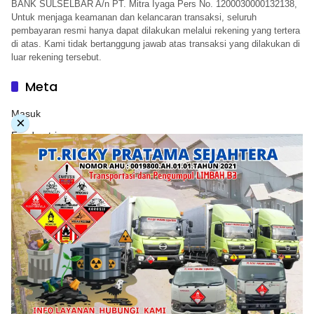
BANK SULSELBAR A/n PT. Mitra Iyaga Pers No. 1200030000132138,
Untuk menjaga keamanan dan kelancaran transaksi, seluruh
pembayaran resmi hanya dapat dilakukan melalui rekening yang tertera
di atas. Kami tidak bertanggung jawab atas transaksi yang dilakukan di
luar rekening tersebut.
Meta
Masuk
×
Feed entri
Feed komentar
WordPress.org
Copyright © 2026. PT. Herwandy Baharuddin Grup. All
rights reserve