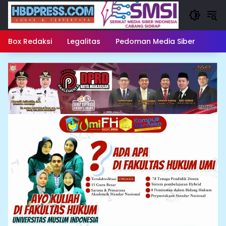
Langsung
ke
konten
Box Redaksi
Legalitas
Pedoman Media Siber