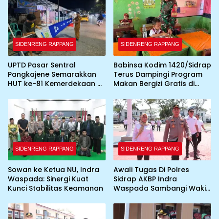
SIDENRENG RAPPANG
SIDENRENG RAPPANG
UPTD Pasar Sentral
Babinsa Kodim 1420/Sidrap
Pangkajene Semarakkan
Terus Dampingi Program
HUT ke-81 Kemerdekaan RI
Makan Bergizi Gratis di
dengan Pemasangan
Wilayah Kabupaten Sidrap
Umbul-Umbul dan
Dekorasi Merah Putih
SIDENRENG RAPPANG
SIDENRENG RAPPANG
Sowan ke Ketua NU, Indra
Awali Tugas Di Polres
Waspada: Sinergi Kuat
Sidrap AKBP Indra
Kunci Stabilitas Keamanan
Waspada Sambangi Wakil
Bupati