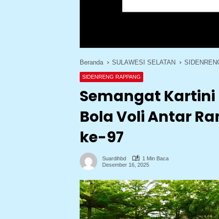
Beranda
SULAWESI SELATAN
SIDENREN
SIDENRENG RAPPANG
Semangat Kartini 
Bola Voli Antar R
ke-97
Suardihbd
1 Min Baca
Desember 16, 2025