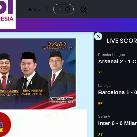
Jumat
, 7
Agust
us
2026
×
LIVE SCOR
Premier League
Arsenal 2 - 1 
72'
La Liga
Barcelona 1 - 0
55'
Serie A
Inter 0 - 0 Mila
31'