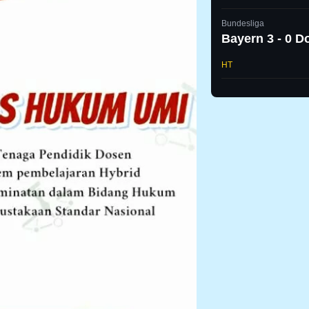
Bundesliga
Bayern 3 - 0 
HT