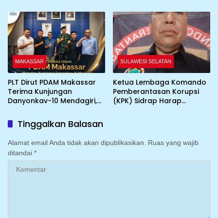
Silaturahmi Antar Advokat
KIMA-SC Fasilitasi Sinergi
Pemerintah dan Dunia
Usaha
MAKASSAR
SULAWESI SELATAN
PLT Dirut PDAM Makassar
Ketua Lembaga Komando
Terima Kunjungan
Pemberantasan Korupsi
Danyonkav-10 Mendagiri,
(KPK) Sidrap Harap
Bahas Peningkatan
Kapolres Baru
Layanan Air Bersih Asrama
Maksimalkan Penanganan
Tinggalkan Balasan
Kasus
Alamat email Anda tidak akan dipublikasikan.
Ruas yang wajib
ditandai
*