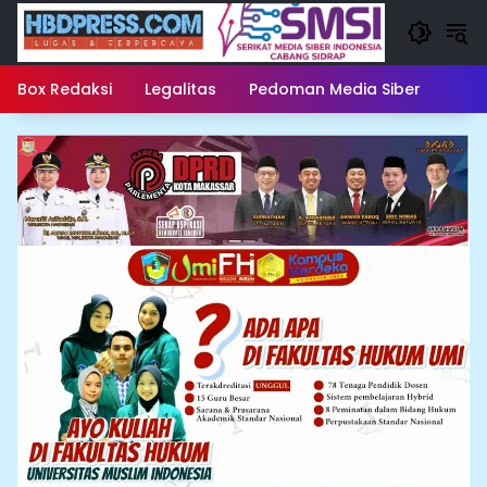
Langsung
ke
konten
Box Redaksi
Legalitas
Pedoman Media Siber