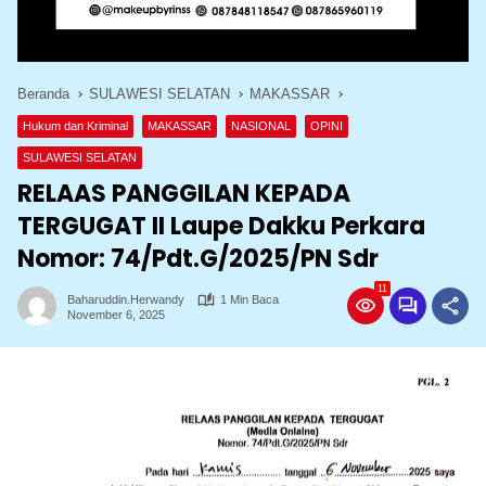
Beranda
SULAWESI SELATAN
MAKASSAR
Hukum dan Kriminal
MAKASSAR
NASIONAL
OPINI
SULAWESI SELATAN
RELAAS PANGGILAN KEPADA
TERGUGAT II Laupe Dakku Perkara
Nomor: 74/Pdt.G/2025/PN Sdr
11
Baharuddin.herwandy
1 Min Baca
November 6, 2025