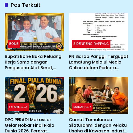
Pos Terkait
BONE
SIDENRENG RAPPANG
Bupati Bone Buka Peluang
PN Sidrap Panggil Tergugat
Kerja Sama dengan
Lamatung Melalui Media
Pengusaha Alat Berat,
Online dalam Perkara
Gandeng YBH2I Dukung
Perdata
Percepatan Pembangunan
Daerah
OLAHRAGA
MAKASSAR
DPC PERADI Makassar
Camat Tamalanrea
Gelar Nobar Final Piala
Silaturahmi dengan Pelaku
Dunia 2026, Pererat
Usaha di Kawasan Industri,