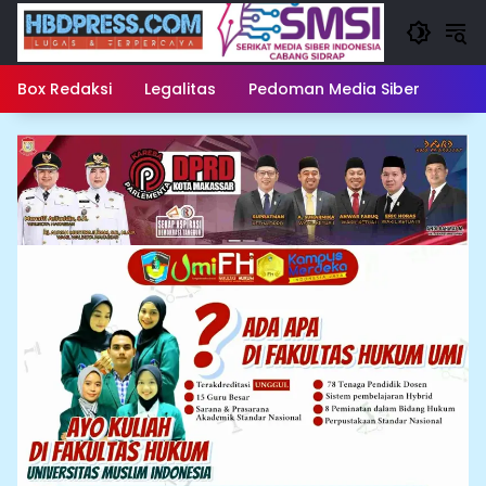
Langsung
ke
konten
Box Redaksi
Legalitas
Pedoman Media Siber