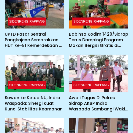
SIDENRENG RAPPANG
SIDENRENG RAPPANG
UPTD Pasar Sentral
Babinsa Kodim 1420/Sidrap
Pangkajene Semarakkan
Terus Dampingi Program
HUT ke-81 Kemerdekaan RI
Makan Bergizi Gratis di
dengan Pemasangan
Wilayah Kabupaten Sidrap
Umbul-Umbul dan
Dekorasi Merah Putih
SIDENRENG RAPPANG
SIDENRENG RAPPANG
Sowan ke Ketua NU, Indra
Awali Tugas Di Polres
Waspada: Sinergi Kuat
Sidrap AKBP Indra
Kunci Stabilitas Keamanan
Waspada Sambangi Wakil
Bupati