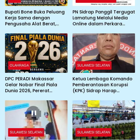
Bupati Bone Buka Peluang
PN Sidrap Panggil Tergugat
Kerja Sama dengan
Lamatung Melalui Media
Pengusaha Alat Berat,
Online dalam Perkara
Gandeng YBH2I Dukung
Perdata
Percepatan Pembangunan
Daerah
OLAHRAGA
SULAWESI SELATAN
DPC PERADI Makassar
Ketua Lembaga Komando
Gelar Nobar Final Piala
Pemberantasan Korupsi
Dunia 2026, Pererat
(KPK) Sidrap Harap
Silaturahmi Antar Advokat
Kapolres Baru
Maksimalkan Penanganan
Kasus
SULAWESI SELATAN
SULAWESI SELATAN