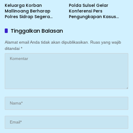
Keluarga Korban
Polda Sulsel Gelar
Mallinoang Berharap
Konferensi Pers
Polres Sidrap Segera
Pengungkapan Kasus
Tindak Lanjuti Laporan
Penyalahgunaan BBM dan
Dugaan Pencemaran
LPG Bersubsidi di Wilayah
Tinggalkan Balasan
Nama Baik di TikTok
Sulawesi Selatan
Alamat email Anda tidak akan dipublikasikan.
Ruas yang wajib
ditandai
*