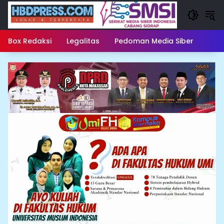
Langsung
ke
konten
Box Redaksi
Legalitas
Pedoman Media Siber