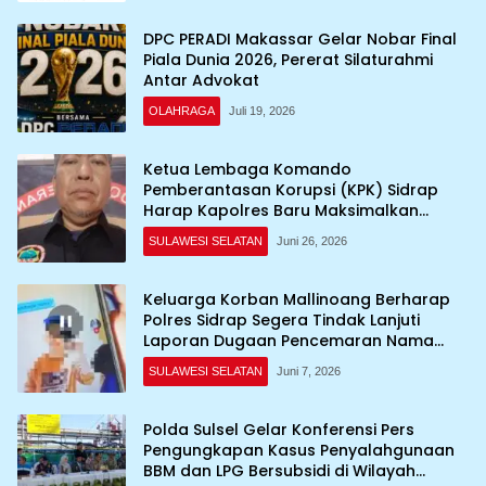
DPC PERADI Makassar Gelar Nobar Final
Piala Dunia 2026, Pererat Silaturahmi
Antar Advokat
OLAHRAGA
Juli 19, 2026
Ketua Lembaga Komando
Pemberantasan Korupsi (KPK) Sidrap
Harap Kapolres Baru Maksimalkan
Penanganan Kasus
SULAWESI SELATAN
Juni 26, 2026
Keluarga Korban Mallinoang Berharap
Polres Sidrap Segera Tindak Lanjuti
Laporan Dugaan Pencemaran Nama
Baik di TikTok
SULAWESI SELATAN
Juni 7, 2026
Polda Sulsel Gelar Konferensi Pers
Pengungkapan Kasus Penyalahgunaan
BBM dan LPG Bersubsidi di Wilayah