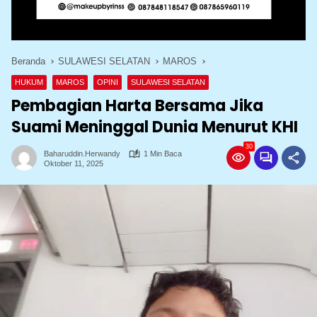
Beranda
SULAWESI SELATAN
MAROS
HUKUM
MAROS
OPINI
SULAWESI SELATAN
Pembagian Harta Bersama Jika
Suami Meninggal Dunia Menurut KHI
30
Baharuddin.herwandy
1 Min Baca
Oktober 11, 2025