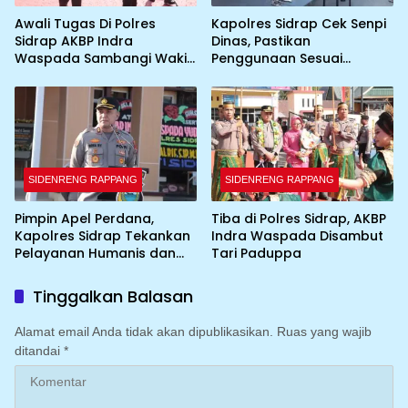
Awali Tugas Di Polres
Kapolres Sidrap Cek Senpi
Sidrap AKBP Indra
Dinas, Pastikan
Waspada Sambangi Wakil
Penggunaan Sesuai
Bupati
Prosedur
SIDENRENG RAPPANG
SIDENRENG RAPPANG
Pimpin Apel Perdana,
Tiba di Polres Sidrap, AKBP
Kapolres Sidrap Tekankan
Indra Waspada Disambut
Pelayanan Humanis dan
Tari Paduppa
Integritas Personel
Tinggalkan Balasan
Alamat email Anda tidak akan dipublikasikan.
Ruas yang wajib
ditandai
*