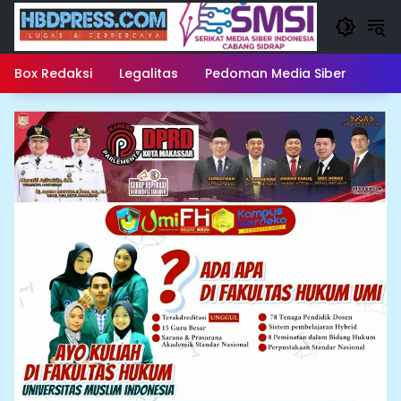
Langsung
ke
konten
Box Redaksi
Legalitas
Pedoman Media Siber