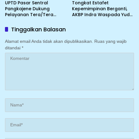
UPTD Pasar Sentral
Tongkat Estafet
Pangkajene Dukung
Kepemimpinan Berganti,
Pelayanan Tera/Tera
AKBP Indra Waspada Yuda
Ulang UTTP bagi Pedagang
Resmi Jabat Kapolres
Sidrap
Tinggalkan Balasan
Alamat email Anda tidak akan dipublikasikan.
Ruas yang wajib
ditandai
*