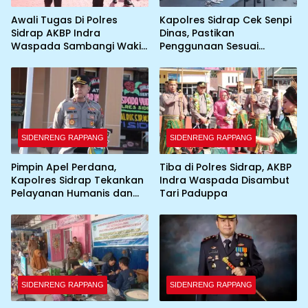
Awali Tugas Di Polres
Kapolres Sidrap Cek Senpi
Sidrap AKBP Indra
Dinas, Pastikan
Waspada Sambangi Wakil
Penggunaan Sesuai
Bupati
Prosedur
SIDENRENG RAPPANG
SIDENRENG RAPPANG
Pimpin Apel Perdana,
Tiba di Polres Sidrap, AKBP
Kapolres Sidrap Tekankan
Indra Waspada Disambut
Pelayanan Humanis dan
Tari Paduppa
Integritas Personel
SIDENRENG RAPPANG
SIDENRENG RAPPANG