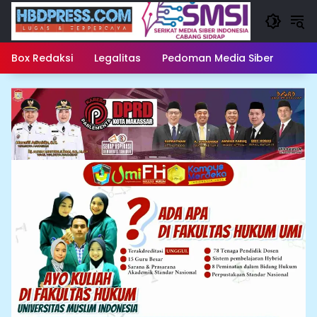
Langsung
ke
konten
Box Redaksi
Legalitas
Pedoman Media Siber