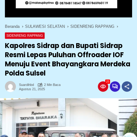
Beranda
SULAWESI SELATAN
SIDENRENG RAPPANG
SIDENRENG RAPPANG
Kapolres Sidrap dan Bupati Sidrap
Resmi Lepas Puluhan Offroader IOF
Menuju Event Bhayangkara Merdeka
Polda Sulsel
25
Suardihbd
2 Min Baca
Agustus 21, 2025