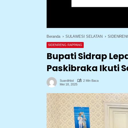
Beranda
SULAWESI SELATAN
SIDENREN
SIDENRENG RAPPANG
Bupati Sidrap Lep
Paskibraka Ikuti S
Suardihbd
2 Min Baca
Mei 18, 2025