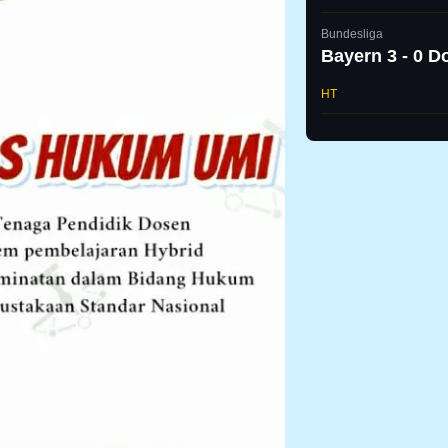
Bundesliga
Bayern 3 - 0 
HT