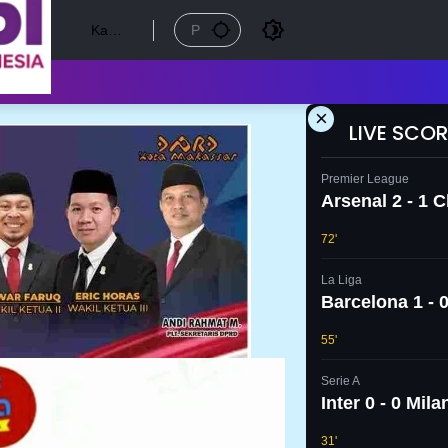
Kamis
, 6
Agust
us
2026
×
LIVE SCOR
Premier League
Arsenal 2 - 1 
72'
La Liga
Barcelona 1 - 0
55'
Serie A
Inter 0 - 0 Mila
31'