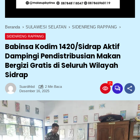
Beranda
SULAWESI SELATAN
SIDENRENG RAPPANG
SIDENRENG RAPPANG
Babinsa Kodim 1420/Sidrap Aktif
Dampingi Pendistribusian Makan
Bergizi Gratis di Seluruh Wilayah
Sidrap
25
Suardihbd
2 Min Baca
Desember 16, 2025