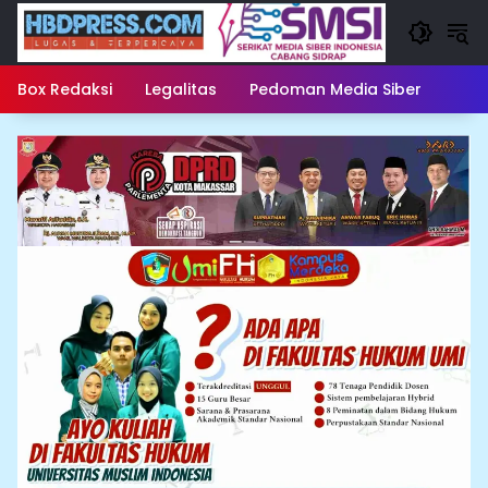
Langsung
ke
konten
Box Redaksi
Legalitas
Pedoman Media Siber