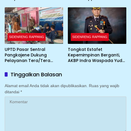
Integritas Personel
SIDENRENG RAPPANG
SIDENRENG RAPPANG
UPTD Pasar Sentral
Tongkat Estafet
Pangkajene Dukung
Kepemimpinan Berganti,
Pelayanan Tera/Tera
AKBP Indra Waspada Yuda
Ulang UTTP bagi Pedagang
Resmi Jabat Kapolres
Sidrap
Tinggalkan Balasan
Alamat email Anda tidak akan dipublikasikan.
Ruas yang wajib
ditandai
*