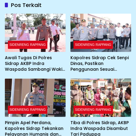
Pos Terkait
SIDENRENG RAPPANG
SIDENRENG RAPPANG
Awali Tugas Di Polres
Kapolres Sidrap Cek Senpi
Sidrap AKBP Indra
Dinas, Pastikan
Waspada Sambangi Wakil
Penggunaan Sesuai
Bupati
Prosedur
SIDENRENG RAPPANG
SIDENRENG RAPPANG
Pimpin Apel Perdana,
Tiba di Polres Sidrap, AKBP
Kapolres Sidrap Tekankan
Indra Waspada Disambut
Pelayanan Humanis dan
Tari Paduppa