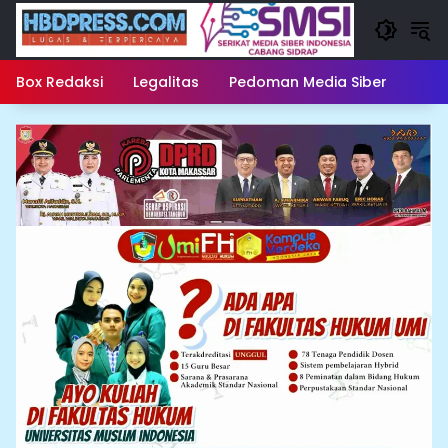
Langsung
ke
konten
Box Redaksi
Legalitas
Pedoman Media Siber