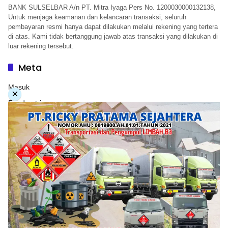
BANK SULSELBAR A/n PT. Mitra Iyaga Pers No. 1200030000132138,
Untuk menjaga keamanan dan kelancaran transaksi, seluruh
pembayaran resmi hanya dapat dilakukan melalui rekening yang tertera
di atas. Kami tidak bertanggung jawab atas transaksi yang dilakukan di
luar rekening tersebut.
Meta
Masuk
×
Feed entri
Feed komentar
WordPress.org
Copyright © 2026. PT. Herwandy Baharuddin Grup. All
rights reserve