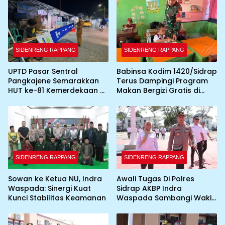
SIDENRENG RAPPANG
SIDENRENG RAPPANG
UPTD Pasar Sentral
Babinsa Kodim 1420/Sidrap
Pangkajene Semarakkan
Terus Dampingi Program
HUT ke-81 Kemerdekaan RI
Makan Bergizi Gratis di
dengan Pemasangan
Wilayah Kabupaten Sidrap
Umbul-Umbul dan
Dekorasi Merah Putih
SIDENRENG RAPPANG
SIDENRENG RAPPANG
Sowan ke Ketua NU, Indra
Awali Tugas Di Polres
Waspada: Sinergi Kuat
Sidrap AKBP Indra
Kunci Stabilitas Keamanan
Waspada Sambangi Wakil
Bupati