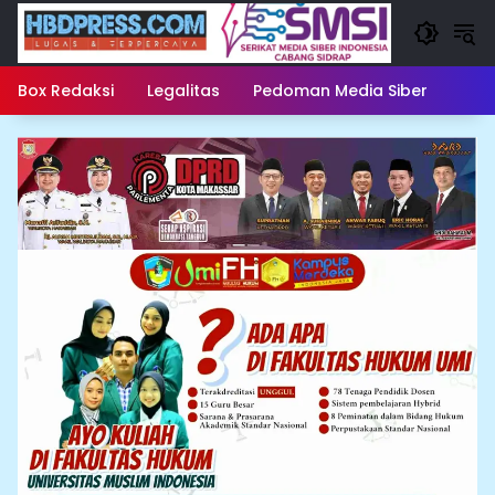
Langsung
ke
konten
Box Redaksi
Legalitas
Pedoman Media Siber