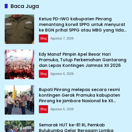
Baca Juga
Ketua PD-IWO kabupaten Pinrang
menantang korwil SPPG untuk menyurat
ke BGN prihal SPPG atau MBG yang tidak
memenuhi syarat standar dan
Blog
Agustus 7, 2026
persyaratan teknis
Edy Manaf Pimpin Apel Besar Hari
Pramuka, Tutup Perkemahan Gantarang
dan Lepas Kontingen Jamnas XII 2026
Blog
Agustus 6, 2026
Bupati Pinrang melepas secara resmi
kontingen Gerak Pramuka kabupaten
Pinrang ke jambore Nasional ke XII
kebumi perkemahan Cibubur
Blog
Agustus 6, 2026
Semarak HUT ke-81 RI, Pemkab
Bulukumba Gelar Beragam Lomba