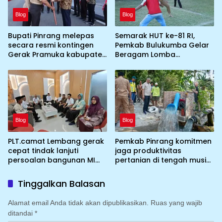
Blog
Blog
Bupati Pinrang melepas
Semarak HUT ke-81 RI,
secara resmi kontingen
Pemkab Bulukumba Gelar
Gerak Pramuka kabupaten
Beragam Lomba
Pinrang ke jambore
Tradisional hingga
Nasional ke XII kebumi
Olahraga
perkemahan Cibubur
Blog
Blog
PLT.camat Lembang gerak
Pemkab Pinrang komitmen
cepat tindak lanjuti
jaga produktivitas
persoalan bangunan MI
pertanian di tengah musim
DDI Batulosso
kemarau dengan
mengoptimalkan program
Tinggalkan Balasan
Irigasi perpompaan
(Irpom)
Alamat email Anda tidak akan dipublikasikan.
Ruas yang wajib
ditandai
*