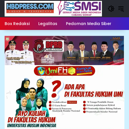
Langsung
ke
konten
Box Redaksi
Legalitas
Pedoman Media Siber