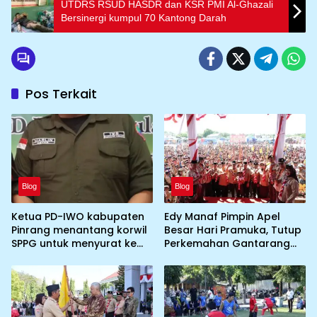
UTDRS RSUD HASDR dan KSR PMI Al-Ghazali
Bersinergi kumpul 70 Kantong Darah
Pos Terkait
Blog
Blog
Ketua PD-IWO kabupaten
Edy Manaf Pimpin Apel
Pinrang menantang korwil
Besar Hari Pramuka, Tutup
SPPG untuk menyurat ke
Perkemahan Gantarang
BGN prihal SPPG atau MBG
dan Lepas Kontingen
yang tidak memenuhi
Jamnas XII 2026
syarat standar dan
persyaratan teknis