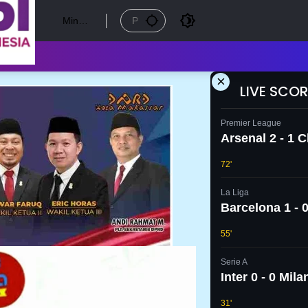
Mingg
u, 9
Agust
us
2026
×
LIVE SCOR
Premier League
Arsenal 2 - 1 
72'
La Liga
Barcelona 1 - 0
55'
Serie A
Inter 0 - 0 Mila
31'