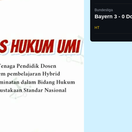
Bundesliga
Bayern 3 - 0 
HT