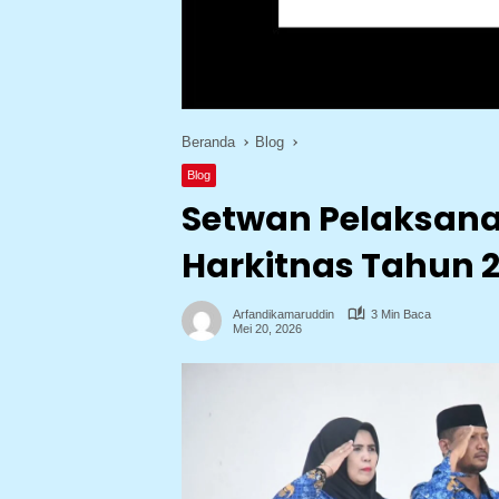
Beranda
Blog
Blog
Setwan Pelaksana
Harkitnas Tahun 
Arfandikamaruddin
3 Min Baca
Mei 20, 2026