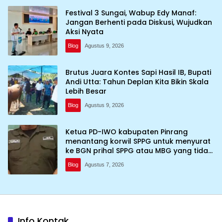
Festival 3 Sungai, Wabup Edy Manaf:
Jangan Berhenti pada Diskusi, Wujudkan
Aksi Nyata
Blog
Agustus 9, 2026
Brutus Juara Kontes Sapi Hasil IB, Bupati
Andi Utta: Tahun Deplan Kita Bikin Skala
Lebih Besar
Blog
Agustus 9, 2026
Ketua PD-IWO kabupaten Pinrang
menantang korwil SPPG untuk menyurat
ke BGN prihal SPPG atau MBG yang tidak
memenuhi syarat standar dan
Blog
Agustus 7, 2026
persyaratan teknis
Info Kontak