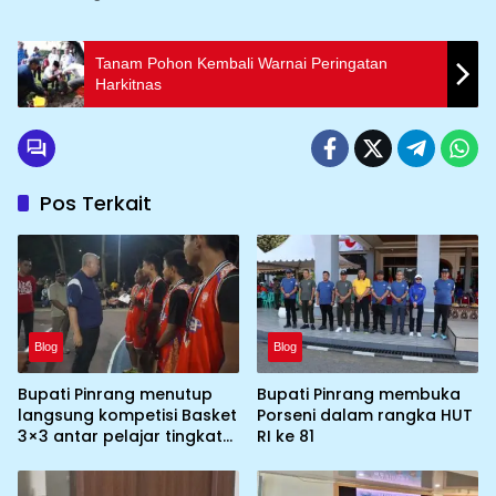
Tanam Pohon Kembali Warnai Peringatan
Harkitnas
Pos Terkait
Blog
Blog
Bupati Pinrang menutup
Bupati Pinrang membuka
langsung kompetisi Basket
Porseni dalam rangka HUT
3×3 antar pelajar tingkat
RI ke 81
SMP,SMA/SMU dan klub
resmi