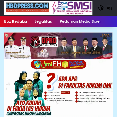
Langsung
ke
konten
Box Redaksi
Legalitas
Pedoman Media Siber