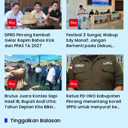
Blog
Blog
DPRD Pinrang Kembali
Festival 3 Sungai, Wabup
Gelar Rapim Bahas KUA
Edy Manaf: Jangan
dan PPAS TA 2027
Berhenti pada Diskusi,
Wujudkan Aksi Nyata
Blog
Blog
Brutus Juara Kontes Sapi
Ketua PD-IWO kabupaten
Hasil IB, Bupati Andi Utta:
Pinrang menantang korwil
Tahun Deplan Kita Bikin
SPPG untuk menyurat ke
Skala Lebih Besar
BGN prihal SPPG atau MBG
yang tidak memenuhi
Tinggalkan Balasan
syarat standar dan