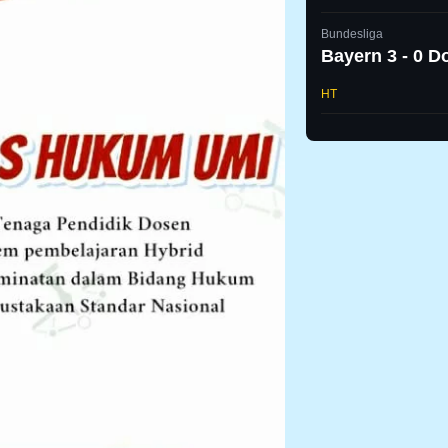
Bundesliga
Bayern 3 - 0 
HT