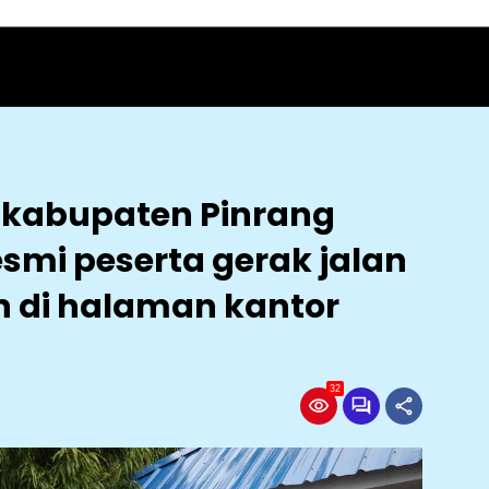
h kabupaten Pinrang
smi peserta gerak jalan
n di halaman kantor
32