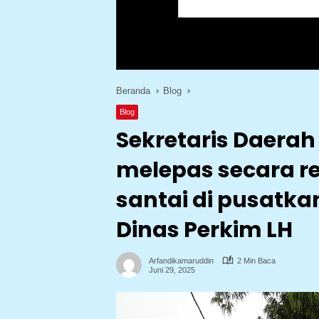
Beranda
Blog
Blog
Sekretaris Daera
melepas secara re
santai di pusatka
Dinas Perkim LH
Arfandikamaruddin
2 Min Baca
Juni 29, 2025