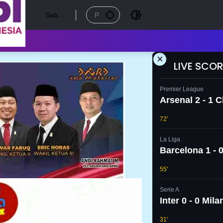
Sabtu,
8
Agust
us
2026
×
LIVE SCOR
Premier League
Arsenal 2 - 1 
72'
La Liga
Barcelona 1 - 0
55'
Serie A
Inter 0 - 0 Mila
31'