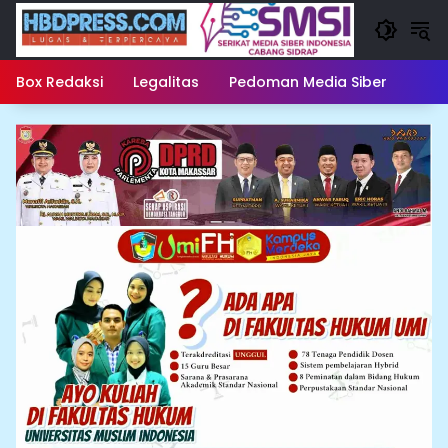
Langsung
ke
konten
Box Redaksi
Legalitas
Pedoman Media Siber