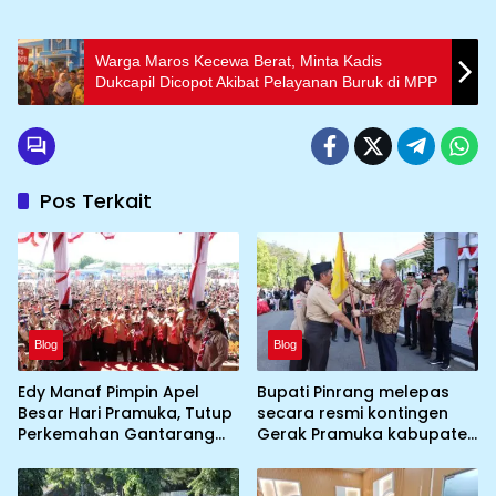
Warga Maros Kecewa Berat, Minta Kadis
Dukcapil Dicopot Akibat Pelayanan Buruk di MPP
Pos Terkait
Blog
Blog
Edy Manaf Pimpin Apel
Bupati Pinrang melepas
Besar Hari Pramuka, Tutup
secara resmi kontingen
Perkemahan Gantarang
Gerak Pramuka kabupaten
dan Lepas Kontingen
Pinrang ke jambore
Jamnas XII 2026
Nasional ke XII kebumi