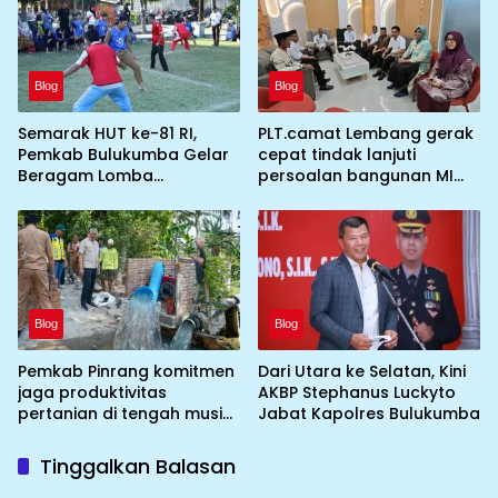
perkemahan Cibubur
Blog
Blog
Semarak HUT ke-81 RI,
PLT.camat Lembang gerak
Pemkab Bulukumba Gelar
cepat tindak lanjuti
Beragam Lomba
persoalan bangunan MI
Tradisional hingga
DDI Batulosso
Olahraga
Blog
Blog
Pemkab Pinrang komitmen
Dari Utara ke Selatan, Kini
jaga produktivitas
AKBP Stephanus Luckyto
pertanian di tengah musim
Jabat Kapolres Bulukumba
kemarau dengan
mengoptimalkan program
Tinggalkan Balasan
Irigasi perpompaan
(Irpom)