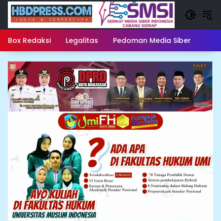
Langsung
ke
konten
Box Redaksi
Legalitas
Pedoman Media Siber