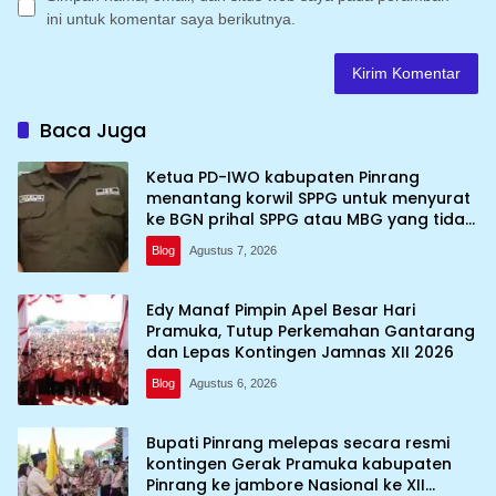
ini untuk komentar saya berikutnya.
Baca Juga
Ketua PD-IWO kabupaten Pinrang
menantang korwil SPPG untuk menyurat
ke BGN prihal SPPG atau MBG yang tidak
memenuhi syarat standar dan
Blog
Agustus 7, 2026
persyaratan teknis
Edy Manaf Pimpin Apel Besar Hari
Pramuka, Tutup Perkemahan Gantarang
dan Lepas Kontingen Jamnas XII 2026
Blog
Agustus 6, 2026
Bupati Pinrang melepas secara resmi
kontingen Gerak Pramuka kabupaten
Pinrang ke jambore Nasional ke XII