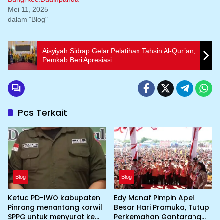
Mei 11, 2025
dalam "Blog"
Aisyiyah Sidrap Gelar Pelatihan Tahsin Al-Qur’an,
Pemkab Beri Apresiasi
Pos Terkait
Blog
Blog
Ketua PD-IWO kabupaten
Edy Manaf Pimpin Apel
Pinrang menantang korwil
Besar Hari Pramuka, Tutup
SPPG untuk menyurat ke
Perkemahan Gantarang