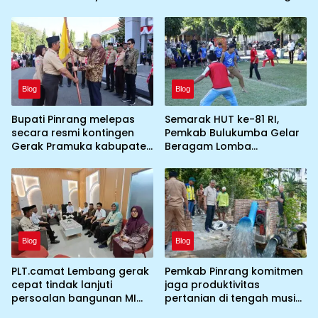
BGN prihal SPPG atau MBG
dan Lepas Kontingen
yang tidak memenuhi
Jamnas XII 2026
syarat standar dan
persyaratan teknis
Blog
Blog
Bupati Pinrang melepas
Semarak HUT ke-81 RI,
secara resmi kontingen
Pemkab Bulukumba Gelar
Gerak Pramuka kabupaten
Beragam Lomba
Pinrang ke jambore
Tradisional hingga
Nasional ke XII kebumi
Olahraga
perkemahan Cibubur
Blog
Blog
PLT.camat Lembang gerak
Pemkab Pinrang komitmen
cepat tindak lanjuti
jaga produktivitas
persoalan bangunan MI
pertanian di tengah musim
DDI Batulosso
kemarau dengan