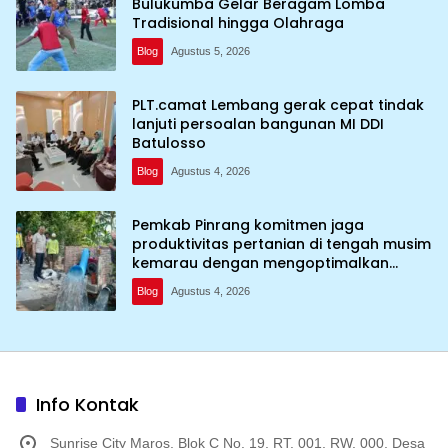
Bulukumba Gelar Beragam Lomba
Tradisional hingga Olahraga
Blog
Agustus 5, 2026
PLT.camat Lembang gerak cepat tindak
lanjuti persoalan bangunan MI DDI
Batulosso
Blog
Agustus 4, 2026
Pemkab Pinrang komitmen jaga
produktivitas pertanian di tengah musim
kemarau dengan mengoptimalkan
program Irigasi perpompaan (Irpom)
Blog
Agustus 4, 2026
Info Kontak
Sunrise City Maros, Blok C No. 19, RT. 001, RW. 000, Desa