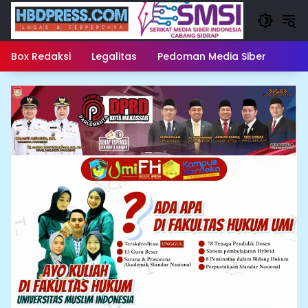
Langsung
ke
konten
Box Redaksi
Legalitas
Pedoman Media Siber