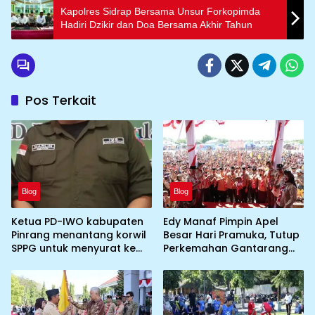
Kapolres Sidrap Bersama Unsur Forkopimda
Hadiri Dzikir dan Doa Bersama Akhir Tahun
Pos Terkait
Blog
Blog
Ketua PD-IWO kabupaten
Edy Manaf Pimpin Apel
Pinrang menantang korwil
Besar Hari Pramuka, Tutup
SPPG untuk menyurat ke
Perkemahan Gantarang
BGN prihal SPPG atau MBG
dan Lepas Kontingen
yang tidak memenuhi
Jamnas XII 2026
syarat standar dan
persyaratan teknis