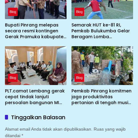
Blog
Blog
Bupati Pinrang melepas
Semarak HUT ke-81 RI,
secara resmi kontingen
Pemkab Bulukumba Gelar
Gerak Pramuka kabupaten
Beragam Lomba
Pinrang ke jambore
Tradisional hingga
Nasional ke XII kebumi
Olahraga
perkemahan Cibubur
Blog
Blog
PLT.camat Lembang gerak
Pemkab Pinrang komitmen
cepat tindak lanjuti
jaga produktivitas
persoalan bangunan MI
pertanian di tengah musim
DDI Batulosso
kemarau dengan
mengoptimalkan program
Tinggalkan Balasan
Irigasi perpompaan
(Irpom)
Alamat email Anda tidak akan dipublikasikan.
Ruas yang wajib
ditandai
*