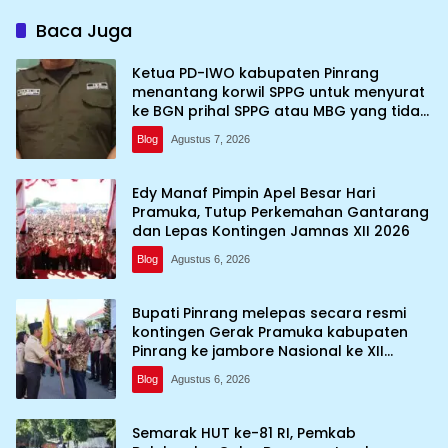
Baca Juga
Ketua PD-IWO kabupaten Pinrang
menantang korwil SPPG untuk menyurat
ke BGN prihal SPPG atau MBG yang tidak
memenuhi syarat standar dan
Blog
Agustus 7, 2026
persyaratan teknis
Edy Manaf Pimpin Apel Besar Hari
Pramuka, Tutup Perkemahan Gantarang
dan Lepas Kontingen Jamnas XII 2026
Blog
Agustus 6, 2026
Bupati Pinrang melepas secara resmi
kontingen Gerak Pramuka kabupaten
Pinrang ke jambore Nasional ke XII
kebumi perkemahan Cibubur
Blog
Agustus 6, 2026
Semarak HUT ke-81 RI, Pemkab