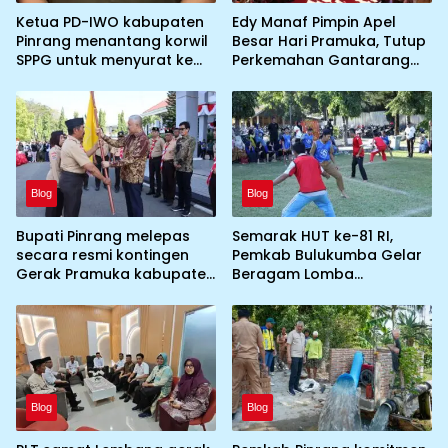
Ketua PD-IWO kabupaten
Edy Manaf Pimpin Apel
Pinrang menantang korwil
Besar Hari Pramuka, Tutup
SPPG untuk menyurat ke
Perkemahan Gantarang
BGN prihal SPPG atau MBG
dan Lepas Kontingen
yang tidak memenuhi
Jamnas XII 2026
syarat standar dan
persyaratan teknis
Blog
Blog
Bupati Pinrang melepas
Semarak HUT ke-81 RI,
secara resmi kontingen
Pemkab Bulukumba Gelar
Gerak Pramuka kabupaten
Beragam Lomba
Pinrang ke jambore
Tradisional hingga
Nasional ke XII kebumi
Olahraga
perkemahan Cibubur
Blog
Blog