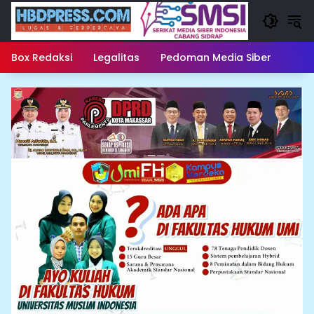
Langsung
ke
konten
Box Redaksi
Legalitas
Pedoman Media Siber