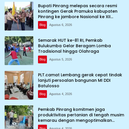
Bupati Pinrang melepas secara resmi
kontingen Gerak Pramuka kabupaten
Pinrang ke jambore Nasional ke XII
kebumi perkemahan Cibubur
Blog
Agustus 6, 2026
Semarak HUT ke-81 RI, Pemkab
Bulukumba Gelar Beragam Lomba
Tradisional hingga Olahraga
Blog
Agustus 5, 2026
PLT.camat Lembang gerak cepat tindak
lanjuti persoalan bangunan MI DDI
Batulosso
Blog
Agustus 4, 2026
Pemkab Pinrang komitmen jaga
produktivitas pertanian di tengah musim
kemarau dengan mengoptimalkan
program Irigasi perpompaan (Irpom)
Blog
Agustus 4, 2026