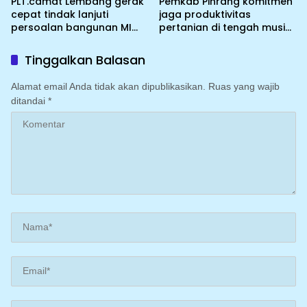
PLT.camat Lembang gerak
Pemkab Pinrang komitmen
cepat tindak lanjuti
jaga produktivitas
persoalan bangunan MI
pertanian di tengah musim
DDI Batulosso
kemarau dengan
mengoptimalkan program
Tinggalkan Balasan
Irigasi perpompaan
(Irpom)
Alamat email Anda tidak akan dipublikasikan.
Ruas yang wajib
ditandai
*