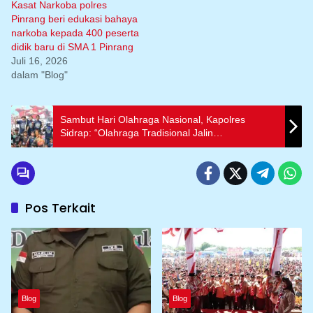
Kasat Narkoba polres
Pinrang beri edukasi bahaya
narkoba kepada 400 peserta
didik baru di SMA 1 Pinrang
Juli 16, 2026
dalam "Blog"
Sambut Hari Olahraga Nasional, Kapolres
Sidrap: “Olahraga Tradisional Jalin
Persaudaraan dan Sportivitas”
Pos Terkait
Blog
Blog