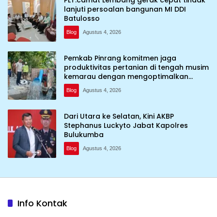
PLT.camat Lembang gerak cepat tindak
lanjuti persoalan bangunan MI DDI
Batulosso
Blog
Agustus 4, 2026
Pemkab Pinrang komitmen jaga
produktivitas pertanian di tengah musim
kemarau dengan mengoptimalkan
program Irigasi perpompaan (Irpom)
Blog
Agustus 4, 2026
Dari Utara ke Selatan, Kini AKBP
Stephanus Luckyto Jabat Kapolres
Bulukumba
Blog
Agustus 4, 2026
Info Kontak