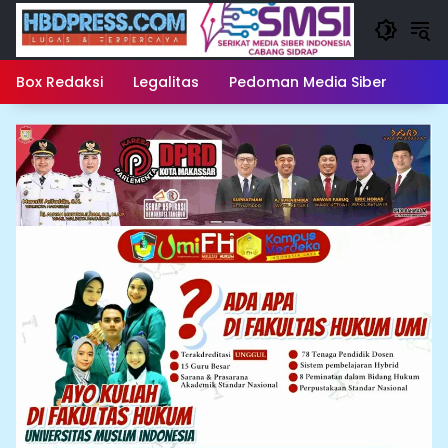
Langsung
ke
konten
Box Redaksi
Legalitas
Pedoman Media Siber