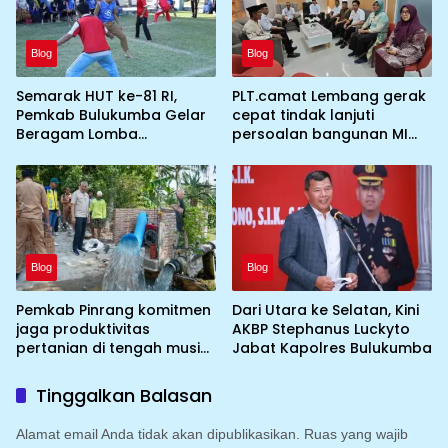
Blog
Blog
Semarak HUT ke-81 RI,
PLT.camat Lembang gerak
Pemkab Bulukumba Gelar
cepat tindak lanjuti
Beragam Lomba
persoalan bangunan MI
Tradisional hingga
DDI Batulosso
Olahraga
Blog
Blog
Pemkab Pinrang komitmen
Dari Utara ke Selatan, Kini
jaga produktivitas
AKBP Stephanus Luckyto
pertanian di tengah musim
Jabat Kapolres Bulukumba
kemarau dengan
mengoptimalkan program
Tinggalkan Balasan
Irigasi perpompaan
(Irpom)
Alamat email Anda tidak akan dipublikasikan.
Ruas yang wajib