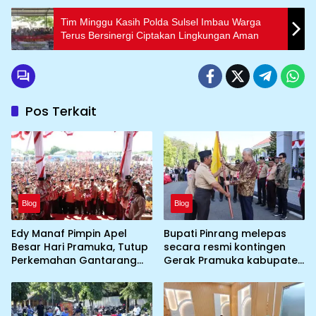
Tim Minggu Kasih Polda Sulsel Imbau Warga
Terus Bersinergi Ciptakan Lingkungan Aman
Pos Terkait
Blog
Blog
Edy Manaf Pimpin Apel
Bupati Pinrang melepas
Besar Hari Pramuka, Tutup
secara resmi kontingen
Perkemahan Gantarang
Gerak Pramuka kabupaten
dan Lepas Kontingen
Pinrang ke jambore
Jamnas XII 2026
Nasional ke XII kebumi
perkemahan Cibubur