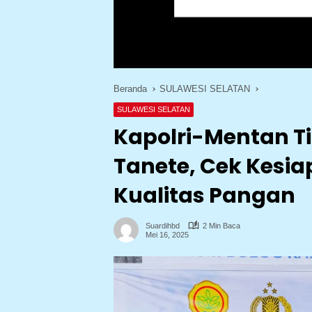
Beranda
SULAWESI SELATAN
SULAWESI SELATAN
Kapolri-Mentan T
Tanete, Cek Kesi
Kualitas Pangan
Suardihbd
2 Min Baca
Mei 16, 2025