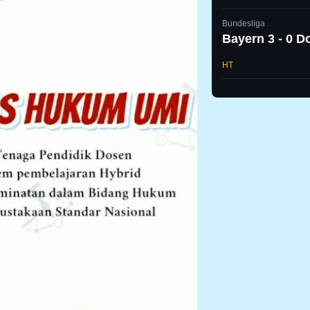
Bundesliga
Bayern 3 - 0 
HT