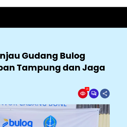
injau Gudang Bulog
apan Tampung dan Jaga
16