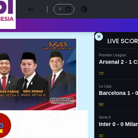
Kamis
, 6
Agust
us
2026
×
LIVE SCOR
Premier League
Arsenal 2 - 1 
72'
La Liga
Barcelona 1 - 0
55'
Serie A
Inter 0 - 0 Mila
31'