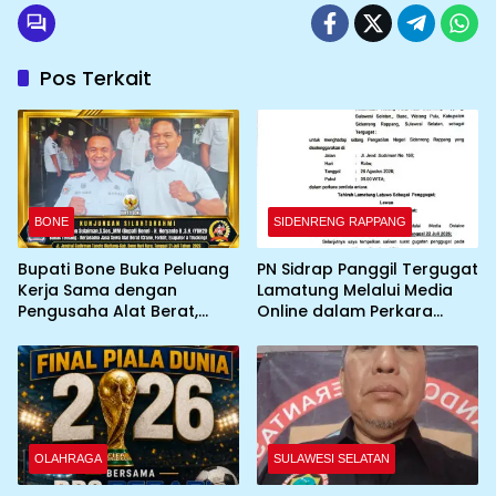
Pos Terkait
BONE
SIDENRENG RAPPANG
Bupati Bone Buka Peluang
PN Sidrap Panggil Tergugat
Kerja Sama dengan
Lamatung Melalui Media
Pengusaha Alat Berat,
Online dalam Perkara
Gandeng YBH2I Dukung
Perdata
Percepatan Pembangunan
Daerah
OLAHRAGA
SULAWESI SELATAN