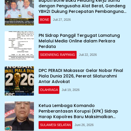
Bupati Bone Buka Peluang Kerja Sama
dengan Pengusaha Alat Berat, Gandeng
YBH2I Dukung Percepatan Pembangunan
Daerah
BONE
Juli 27, 2026
PN Sidrap Panggil Tergugat Lamatung
Melalui Media Online dalam Perkara
Perdata
SIDENRENG RAPPANG
Juli 22, 2026
DPC PERADI Makassar Gelar Nobar Final
Piala Dunia 2026, Pererat Silaturahmi
Antar Advokat
OLAHRAGA
Juli 19, 2026
Ketua Lembaga Komando
Pemberantasan Korupsi (KPK) Sidrap
Harap Kapolres Baru Maksimalkan
Penanganan Kasus
SULAWESI SELATAN
Juni 26, 2026