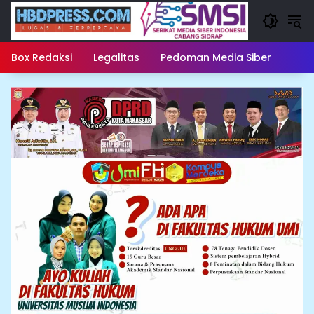
Langsung
ke
konten
Box Redaksi
Legalitas
Pedoman Media Siber