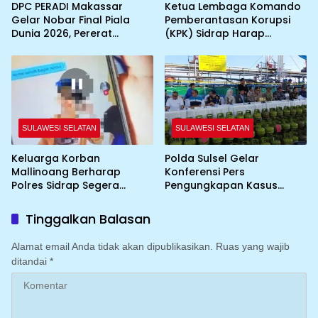
DPC PERADI Makassar
Ketua Lembaga Komando
Gelar Nobar Final Piala
Pemberantasan Korupsi
Dunia 2026, Pererat
(KPK) Sidrap Harap
Silaturahmi Antar Advokat
Kapolres Baru
Maksimalkan Penanganan
Kasus
SULAWESI SELATAN
SULAWESI SELATAN
Keluarga Korban
Polda Sulsel Gelar
Mallinoang Berharap
Konferensi Pers
Polres Sidrap Segera
Pengungkapan Kasus
Tindak Lanjuti Laporan
Penyalahgunaan BBM dan
Dugaan Pencemaran
LPG Bersubsidi di Wilayah
Tinggalkan Balasan
Nama Baik di TikTok
Sulawesi Selatan
Alamat email Anda tidak akan dipublikasikan.
Ruas yang wajib
ditandai
*