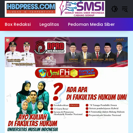
Langsung
ke
konten
Box Redaksi
Legalitas
Pedoman Media Siber