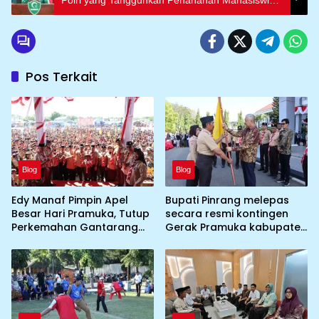
Polri yang Tangguhkan Penahanan Mahasiswi
ITB
Pos Terkait
Blog
Blog
Edy Manaf Pimpin Apel
Bupati Pinrang melepas
Besar Hari Pramuka, Tutup
secara resmi kontingen
Perkemahan Gantarang
Gerak Pramuka kabupaten
dan Lepas Kontingen
Pinrang ke jambore
Jamnas XII 2026
Nasional ke XII kebumi
perkemahan Cibubur