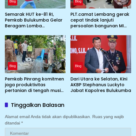
Blog
Blog
Semarak HUT ke-81 RI,
PLT.camat Lembang gerak
Pemkab Bulukumba Gelar
cepat tindak lanjuti
Beragam Lomba
persoalan bangunan MI
Tradisional hingga
DDI Batulosso
Olahraga
Blog
Blog
Pemkab Pinrang komitmen
Dari Utara ke Selatan, Kini
jaga produktivitas
AKBP Stephanus Luckyto
pertanian di tengah musim
Jabat Kapolres Bulukumba
kemarau dengan
mengoptimalkan program
Tinggalkan Balasan
Irigasi perpompaan
(Irpom)
Alamat email Anda tidak akan dipublikasikan.
Ruas yang wajib
ditandai
*