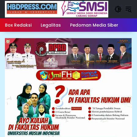
Langsung
ke
konten
Box Redaksi
Legalitas
Pedoman Media Siber