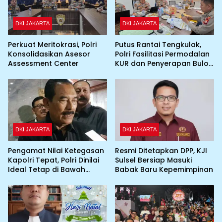
DKI JAKARTA
DKI JAKARTA
Perkuat Meritokrasi, Polri
Putus Rantai Tengkulak,
Konsolidasikan Asesor
Polri Fasilitasi Permodalan
Assessment Center
KUR dan Penyerapan Bulog
bagi Petani Jagung
DKI JAKARTA
DKI JAKARTA
Pengamat Nilai Ketegasan
Resmi Ditetapkan DPP, KJI
Kapolri Tepat, Polri Dinilai
Sulsel Bersiap Masuki
Ideal Tetap di Bawah
Babak Baru Kepemimpinan
Presiden