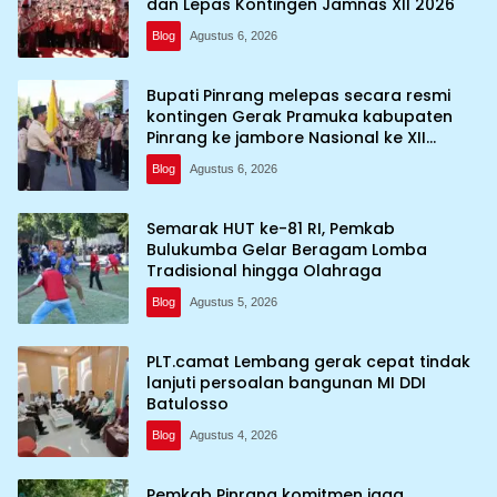
dan Lepas Kontingen Jamnas XII 2026
Blog
Agustus 6, 2026
Bupati Pinrang melepas secara resmi
kontingen Gerak Pramuka kabupaten
Pinrang ke jambore Nasional ke XII
kebumi perkemahan Cibubur
Blog
Agustus 6, 2026
Semarak HUT ke-81 RI, Pemkab
Bulukumba Gelar Beragam Lomba
Tradisional hingga Olahraga
Blog
Agustus 5, 2026
PLT.camat Lembang gerak cepat tindak
lanjuti persoalan bangunan MI DDI
Batulosso
Blog
Agustus 4, 2026
Pemkab Pinrang komitmen jaga