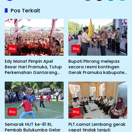
Pos Terkait
Blog
Blog
Edy Manaf Pimpin Apel
Bupati Pinrang melepas
Besar Hari Pramuka, Tutup
secara resmi kontingen
Perkemahan Gantarang
Gerak Pramuka kabupaten
dan Lepas Kontingen
Pinrang ke jambore
Jamnas XII 2026
Nasional ke XII kebumi
perkemahan Cibubur
Blog
Blog
Semarak HUT ke-81 RI,
PLT.camat Lembang gerak
Pemkab Bulukumba Gelar
cepat tindak lanjuti