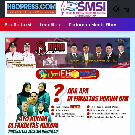
Langsung
ke
konten
Box Redaksi
Legalitas
Pedoman Media Siber