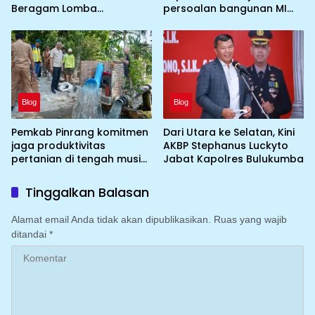
Beragam Lomba
persoalan bangunan MI
Tradisional hingga
DDI Batulosso
Olahraga
Blog
Blog
Pemkab Pinrang komitmen
Dari Utara ke Selatan, Kini
jaga produktivitas
AKBP Stephanus Luckyto
pertanian di tengah musim
Jabat Kapolres Bulukumba
kemarau dengan
mengoptimalkan program
Tinggalkan Balasan
Irigasi perpompaan
(Irpom)
Alamat email Anda tidak akan dipublikasikan.
Ruas yang wajib
ditandai
*