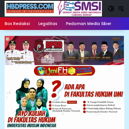
Langsung
ke
konten
Box Redaksi
Legalitas
Pedoman Media Siber