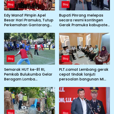
Blog
Blog
Edy Manaf Pimpin Apel
Bupati Pinrang melepas
Besar Hari Pramuka, Tutup
secara resmi kontingen
Perkemahan Gantarang
Gerak Pramuka kabupaten
dan Lepas Kontingen
Pinrang ke jambore
Jamnas XII 2026
Nasional ke XII kebumi
perkemahan Cibubur
Blog
Blog
Semarak HUT ke-81 RI,
PLT.camat Lembang gerak
Pemkab Bulukumba Gelar
cepat tindak lanjuti
Beragam Lomba
persoalan bangunan MI
Tradisional hingga
DDI Batulosso
Olahraga
Blog
Blog