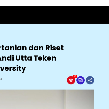
rtanian dan Riset
Andi Utta Teken
versity
30
ca