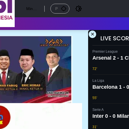
Mingg
u, 9
Agust
us
2026
×
LIVE SCOR
Premier League
Arsenal 2 - 1 
72'
La Liga
Barcelona 1 - 0
55'
Serie A
Inter 0 - 0 Mila
31'