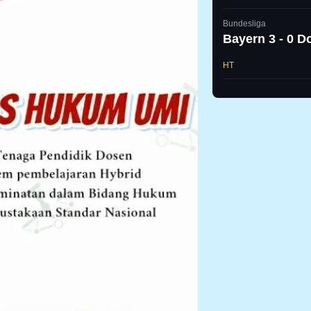
Bundesliga
Bayern 3 - 0 
HT