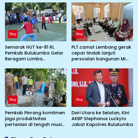
Jamnas XII 2026
Nasional ke XII kebumi
perkemahan Cibubur
Blog
Blog
Semarak HUT ke-81 RI,
PLT.camat Lembang gerak
Pemkab Bulukumba Gelar
cepat tindak lanjuti
Beragam Lomba
persoalan bangunan MI
Tradisional hingga
DDI Batulosso
Olahraga
Blog
Blog
Pemkab Pinrang komitmen
Dari Utara ke Selatan, Kini
jaga produktivitas
AKBP Stephanus Luckyto
pertanian di tengah musim
Jabat Kapolres Bulukumba
kemarau dengan
mengoptimalkan program