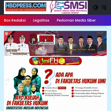
Langsung
ke
konten
Box Redaksi
Legalitas
Pedoman Media Siber