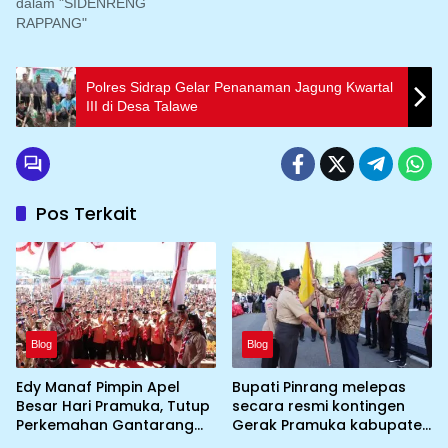
dalam "SIDENRENG
RAPPANG"
Polres Sidrap Gelar Penanaman Jagung Kwartal
III di Desa Talawe
Pos Terkait
Blog
Blog
Edy Manaf Pimpin Apel
Bupati Pinrang melepas
Besar Hari Pramuka, Tutup
secara resmi kontingen
Perkemahan Gantarang
Gerak Pramuka kabupaten
dan Lepas Kontingen
Pinrang ke jambore