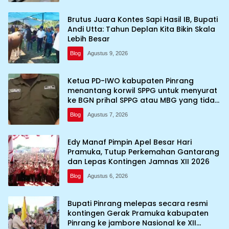
Brutus Juara Kontes Sapi Hasil IB, Bupati
Andi Utta: Tahun Deplan Kita Bikin Skala
Lebih Besar
Blog
Agustus 9, 2026
Ketua PD-IWO kabupaten Pinrang
menantang korwil SPPG untuk menyurat
ke BGN prihal SPPG atau MBG yang tidak
memenuhi syarat standar dan
Blog
Agustus 7, 2026
persyaratan teknis
Edy Manaf Pimpin Apel Besar Hari
Pramuka, Tutup Perkemahan Gantarang
dan Lepas Kontingen Jamnas XII 2026
Blog
Agustus 6, 2026
Bupati Pinrang melepas secara resmi
kontingen Gerak Pramuka kabupaten
Pinrang ke jambore Nasional ke XII