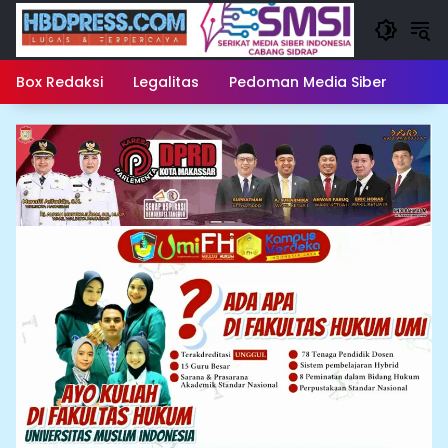
Langsung
ke
konten
Box Redaksi
Legalitas
Pedoman Media Siber