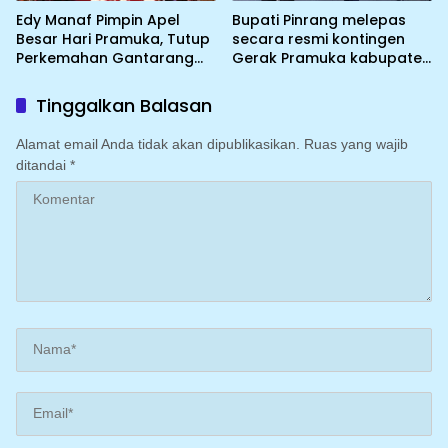
Edy Manaf Pimpin Apel
Bupati Pinrang melepas
Besar Hari Pramuka, Tutup
secara resmi kontingen
Perkemahan Gantarang
Gerak Pramuka kabupaten
dan Lepas Kontingen
Pinrang ke jambore
Jamnas XII 2026
Nasional ke XII kebumi
Tinggalkan Balasan
perkemahan Cibubur
Alamat email Anda tidak akan dipublikasikan.
Ruas yang wajib
ditandai
*