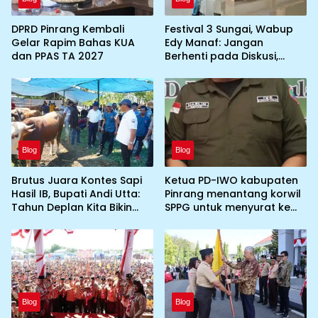
DPRD Pinrang Kembali
Festival 3 Sungai, Wabup
Gelar Rapim Bahas KUA
Edy Manaf: Jangan
dan PPAS TA 2027
Berhenti pada Diskusi,
Wujudkan Aksi Nyata
Blog
Blog
Brutus Juara Kontes Sapi
Ketua PD-IWO kabupaten
Hasil IB, Bupati Andi Utta:
Pinrang menantang korwil
Tahun Deplan Kita Bikin
SPPG untuk menyurat ke
Skala Lebih Besar
BGN prihal SPPG atau MBG
yang tidak memenuhi
syarat standar dan
persyaratan teknis
Blog
Blog