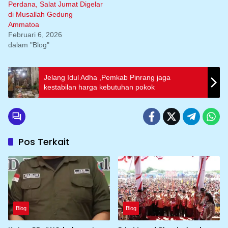
Perdana, Salat Jumat Digelar
di Musallah Gedung
Ammatoa
Februari 6, 2026
dalam "Blog"
Jelang Idul Adha ,Pemkab Pinrang jaga
kestabilan harga kebutuhan pokok
Pos Terkait
Blog
Blog