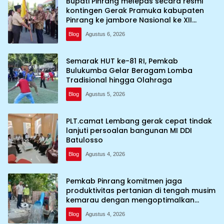
Bupati Pinrang melepas secara resmi
kontingen Gerak Pramuka kabupaten
Pinrang ke jambore Nasional ke XII
kebumi perkemahan Cibubur
Blog
Agustus 6, 2026
Semarak HUT ke-81 RI, Pemkab
Bulukumba Gelar Beragam Lomba
Tradisional hingga Olahraga
Blog
Agustus 5, 2026
PLT.camat Lembang gerak cepat tindak
lanjuti persoalan bangunan MI DDI
Batulosso
Blog
Agustus 4, 2026
Pemkab Pinrang komitmen jaga
produktivitas pertanian di tengah musim
kemarau dengan mengoptimalkan
program Irigasi perpompaan (Irpom)
Blog
Agustus 4, 2026