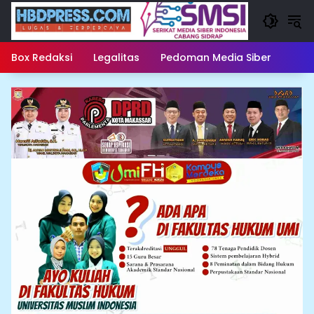
Langsung
ke
konten
Box Redaksi
Legalitas
Pedoman Media Siber