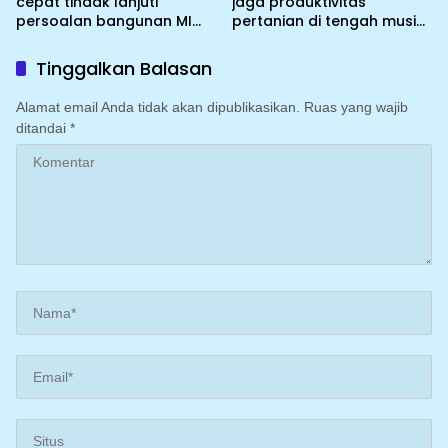
cepat tindak lanjuti
jaga produktivitas
persoalan bangunan MI
pertanian di tengah musim
DDI Batulosso
kemarau dengan
mengoptimalkan program
Tinggalkan Balasan
Irigasi perpompaan
(Irpom)
Alamat email Anda tidak akan dipublikasikan.
Ruas yang wajib
ditandai
*