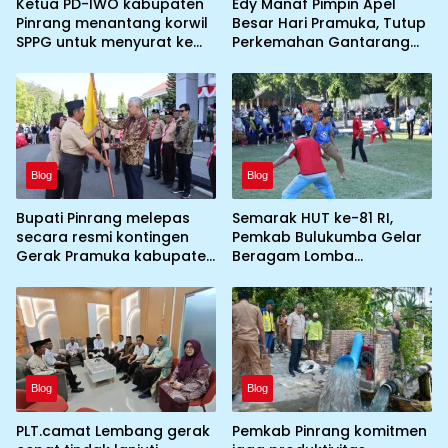
Ketua PD-IWO kabupaten
Edy Manaf Pimpin Apel
Pinrang menantang korwil
Besar Hari Pramuka, Tutup
SPPG untuk menyurat ke
Perkemahan Gantarang
BGN prihal SPPG atau MBG
dan Lepas Kontingen
yang tidak memenuhi
Jamnas XII 2026
syarat standar dan
persyaratan teknis
Blog
Blog
Bupati Pinrang melepas
Semarak HUT ke-81 RI,
secara resmi kontingen
Pemkab Bulukumba Gelar
Gerak Pramuka kabupaten
Beragam Lomba
Pinrang ke jambore
Tradisional hingga
Nasional ke XII kebumi
Olahraga
perkemahan Cibubur
Blog
Blog
PLT.camat Lembang gerak
Pemkab Pinrang komitmen