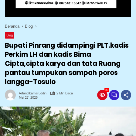
Beranda
Blog
Blog
Bupati Pinrang didampingi PLT.kadis
Perkim LH dan kadis Bima
Cipta,cipta karya dan tata Ruang
pantau tumpukan sampah poros
langga-Tosulo
39
Arfandikamaruddin
2 Min Baca
Mei 27, 2025