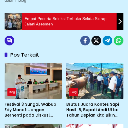
dalam "Blog"
Empat Peserta Seleksi Terbuka Sekda Sidrap
Jalani Asesmen
Pos Terkait
Blog
Blog
Festival 3 Sungai, Wabup
Brutus Juara Kontes Sapi
Edy Manaf: Jangan
Hasil IB, Bupati Andi Utta:
Berhenti pada Diskusi,
Tahun Deplan Kita Bikin
Wujudkan Aksi Nyata
Skala Lebih Besar