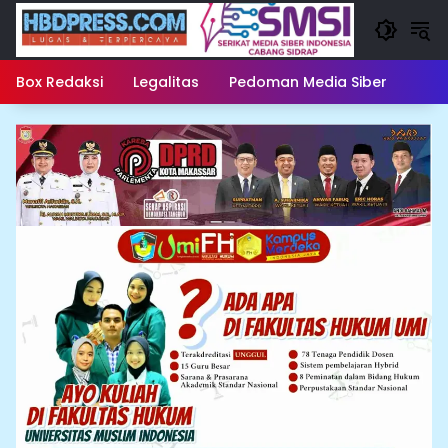
Langsung
ke
konten
Box Redaksi
Legalitas
Pedoman Media Siber