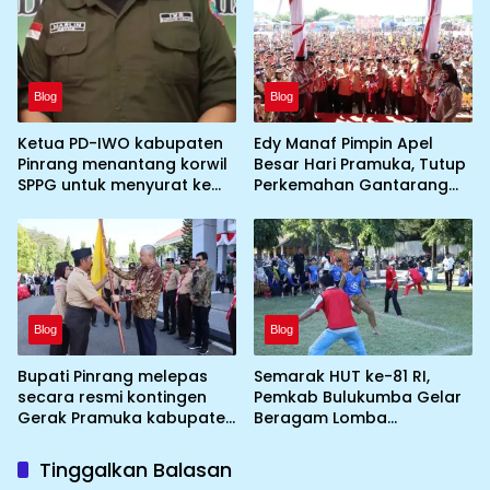
Blog
Blog
Ketua PD-IWO kabupaten
Edy Manaf Pimpin Apel
Pinrang menantang korwil
Besar Hari Pramuka, Tutup
SPPG untuk menyurat ke
Perkemahan Gantarang
BGN prihal SPPG atau MBG
dan Lepas Kontingen
yang tidak memenuhi
Jamnas XII 2026
syarat standar dan
persyaratan teknis
Blog
Blog
Bupati Pinrang melepas
Semarak HUT ke-81 RI,
secara resmi kontingen
Pemkab Bulukumba Gelar
Gerak Pramuka kabupaten
Beragam Lomba
Pinrang ke jambore
Tradisional hingga
Nasional ke XII kebumi
Olahraga
Tinggalkan Balasan
perkemahan Cibubur