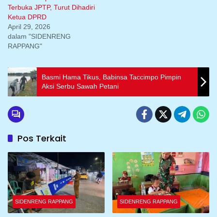
Terbuka JPTP, Turut Dihadiri
Ketua DPRD
April 29, 2026
dalam "SIDENRENG
RAPPANG"
Basmi Hama Tikus, Babinsa Taccimpo Pimpin
Aksi Serbu Sawah Petani
Pos Terkait
SIDENRENG RAPPANG
SIDENRENG RAPPANG