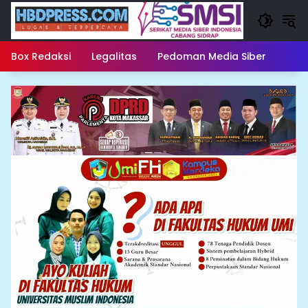
Langsung
ke
konten
Box Redaksi
Legalitas
Pedoman Media Siber