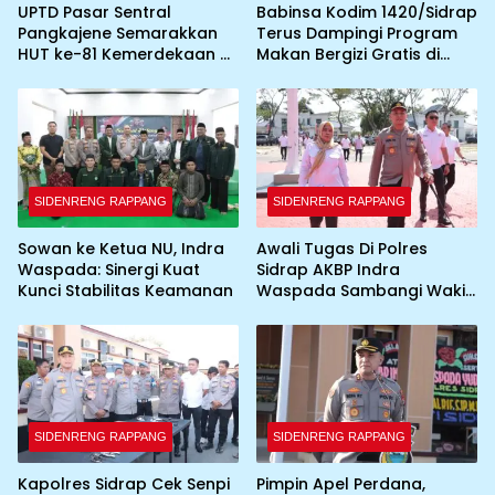
UPTD Pasar Sentral
Babinsa Kodim 1420/Sidrap
Pangkajene Semarakkan
Terus Dampingi Program
HUT ke-81 Kemerdekaan RI
Makan Bergizi Gratis di
dengan Pemasangan
Wilayah Kabupaten Sidrap
Umbul-Umbul dan
Dekorasi Merah Putih
SIDENRENG RAPPANG
SIDENRENG RAPPANG
Sowan ke Ketua NU, Indra
Awali Tugas Di Polres
Waspada: Sinergi Kuat
Sidrap AKBP Indra
Kunci Stabilitas Keamanan
Waspada Sambangi Wakil
Bupati
SIDENRENG RAPPANG
SIDENRENG RAPPANG
Kapolres Sidrap Cek Senpi
Pimpin Apel Perdana,