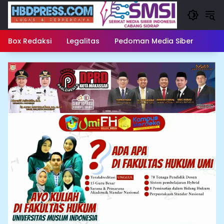
Langsung
ke
konten
Box Redaksi
Legalitas
Pedoman Media Siber