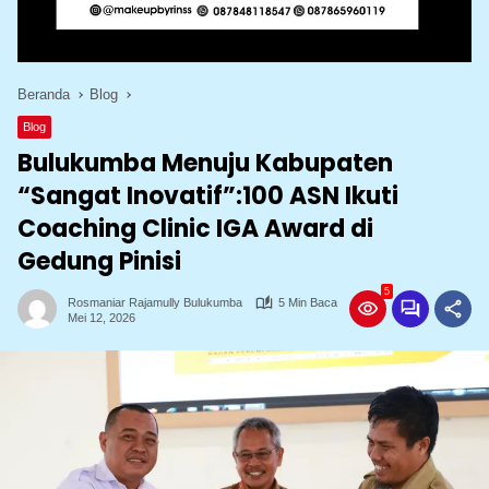
Beranda
Blog
Blog
Bulukumba Menuju Kabupaten
“Sangat Inovatif”:100 ASN Ikuti
Coaching Clinic IGA Award di
Gedung Pinisi
5
Rosmaniar Rajamully Bulukumba
5 Min Baca
Mei 12, 2026