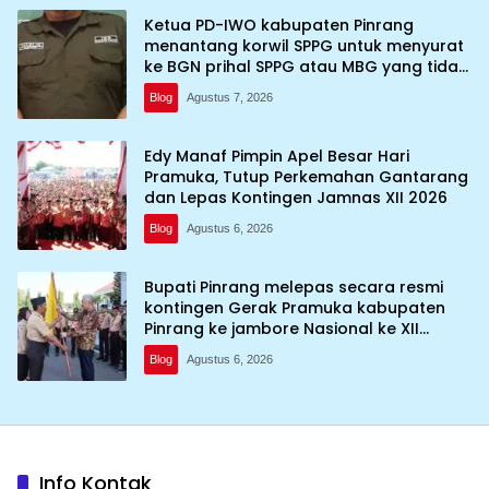
Ketua PD-IWO kabupaten Pinrang
menantang korwil SPPG untuk menyurat
ke BGN prihal SPPG atau MBG yang tidak
memenuhi syarat standar dan
Blog
Agustus 7, 2026
persyaratan teknis
Edy Manaf Pimpin Apel Besar Hari
Pramuka, Tutup Perkemahan Gantarang
dan Lepas Kontingen Jamnas XII 2026
Blog
Agustus 6, 2026
Bupati Pinrang melepas secara resmi
kontingen Gerak Pramuka kabupaten
Pinrang ke jambore Nasional ke XII
kebumi perkemahan Cibubur
Blog
Agustus 6, 2026
Info Kontak