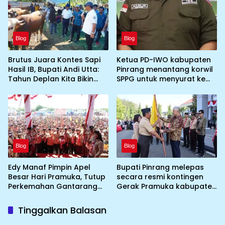
Blog
Blog
Brutus Juara Kontes Sapi
Ketua PD-IWO kabupaten
Hasil IB, Bupati Andi Utta:
Pinrang menantang korwil
Tahun Deplan Kita Bikin
SPPG untuk menyurat ke
Skala Lebih Besar
BGN prihal SPPG atau MBG
yang tidak memenuhi
syarat standar dan
persyaratan teknis
Blog
Blog
Edy Manaf Pimpin Apel
Bupati Pinrang melepas
Besar Hari Pramuka, Tutup
secara resmi kontingen
Perkemahan Gantarang
Gerak Pramuka kabupaten
dan Lepas Kontingen
Pinrang ke jambore
Jamnas XII 2026
Nasional ke XII kebumi
Tinggalkan Balasan
perkemahan Cibubur