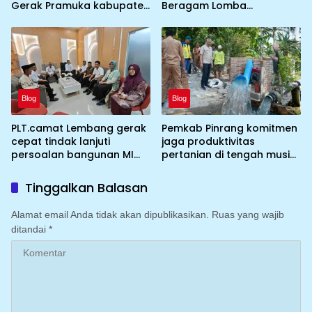
Gerak Pramuka kabupaten
Beragam Lomba
Pinrang ke jambore
Tradisional hingga
Nasional ke XII kebumi
Olahraga
perkemahan Cibubur
Blog
Blog
PLT.camat Lembang gerak
Pemkab Pinrang komitmen
cepat tindak lanjuti
jaga produktivitas
persoalan bangunan MI
pertanian di tengah musim
DDI Batulosso
kemarau dengan
mengoptimalkan program
Tinggalkan Balasan
Irigasi perpompaan
(Irpom)
Alamat email Anda tidak akan dipublikasikan.
Ruas yang wajib
ditandai
*