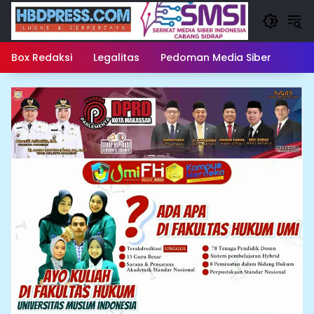
Langsung
ke
konten
Box Redaksi
Legalitas
Pedoman Media Siber