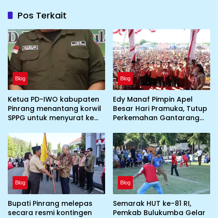
Pos Terkait
Blog
Blog
Ketua PD-IWO kabupaten
Edy Manaf Pimpin Apel
Pinrang menantang korwil
Besar Hari Pramuka, Tutup
SPPG untuk menyurat ke
Perkemahan Gantarang
BGN prihal SPPG atau MBG
dan Lepas Kontingen
yang tidak memenuhi
Jamnas XII 2026
syarat standar dan
persyaratan teknis
Blog
Blog
Bupati Pinrang melepas
Semarak HUT ke-81 RI,
secara resmi kontingen
Pemkab Bulukumba Gelar