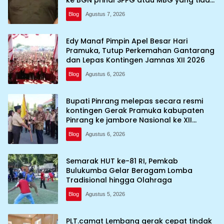
ke BGN prihal SPPG atau MBG yang tidak
memenuhi syarat standar dan
Blog
Agustus 7, 2026
persyaratan teknis
Edy Manaf Pimpin Apel Besar Hari
Pramuka, Tutup Perkemahan Gantarang
dan Lepas Kontingen Jamnas XII 2026
Blog
Agustus 6, 2026
Bupati Pinrang melepas secara resmi
kontingen Gerak Pramuka kabupaten
Pinrang ke jambore Nasional ke XII
kebumi perkemahan Cibubur
Blog
Agustus 6, 2026
Semarak HUT ke-81 RI, Pemkab
Bulukumba Gelar Beragam Lomba
Tradisional hingga Olahraga
Blog
Agustus 5, 2026
PLT.camat Lembang gerak cepat tindak