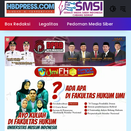
Langsung
ke
konten
Box Redaksi
Legalitas
Pedoman Media Siber