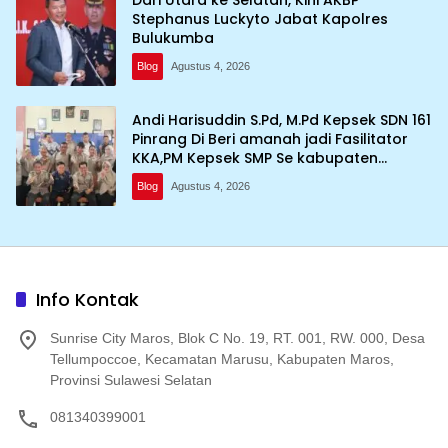
Dari Utara ke Selatan, Kini AKBP
Stephanus Luckyto Jabat Kapolres
Bulukumba
Blog
Agustus 4, 2026
Andi Harisuddin S.Pd, M.Pd Kepsek SDN 161
Pinrang Di Beri amanah jadi Fasilitator
KKA,PM Kepsek SMP Se kabupaten
Pinrang
Blog
Agustus 4, 2026
Info Kontak
Sunrise City Maros, Blok C No. 19, RT. 001, RW. 000, Desa
Tellumpoccoe, Kecamatan Marusu, Kabupaten Maros,
Provinsi Sulawesi Selatan
081340399001