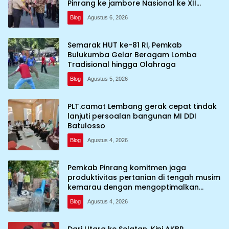
Pinrang ke jambore Nasional ke XII
kebumi perkemahan Cibubur
Blog
Agustus 6, 2026
Semarak HUT ke-81 RI, Pemkab
Bulukumba Gelar Beragam Lomba
Tradisional hingga Olahraga
Blog
Agustus 5, 2026
PLT.camat Lembang gerak cepat tindak
lanjuti persoalan bangunan MI DDI
Batulosso
Blog
Agustus 4, 2026
Pemkab Pinrang komitmen jaga
produktivitas pertanian di tengah musim
kemarau dengan mengoptimalkan
program Irigasi perpompaan (Irpom)
Blog
Agustus 4, 2026