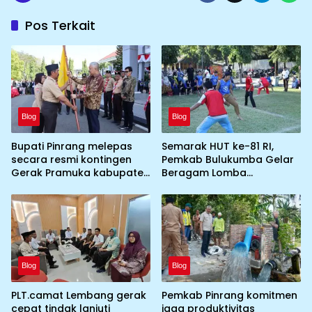
Pos Terkait
Blog
Blog
Bupati Pinrang melepas
Semarak HUT ke-81 RI,
secara resmi kontingen
Pemkab Bulukumba Gelar
Gerak Pramuka kabupaten
Beragam Lomba
Pinrang ke jambore
Tradisional hingga
Nasional ke XII kebumi
Olahraga
perkemahan Cibubur
Blog
Blog
PLT.camat Lembang gerak
Pemkab Pinrang komitmen
cepat tindak lanjuti
jaga produktivitas