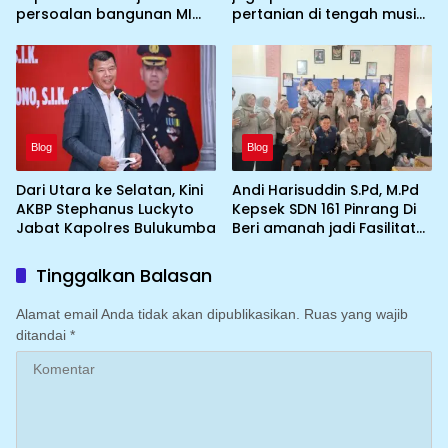
persoalan bangunan MI
pertanian di tengah musim
DDI Batulosso
kemarau dengan
mengoptimalkan program
Irigasi perpompaan
(Irpom)
Blog
Blog
Dari Utara ke Selatan, Kini
Andi Harisuddin S.Pd, M.Pd
AKBP Stephanus Luckyto
Kepsek SDN 161 Pinrang Di
Jabat Kapolres Bulukumba
Beri amanah jadi Fasilitator
KKA,PM Kepsek SMP Se
kabupaten Pinrang
Tinggalkan Balasan
Alamat email Anda tidak akan dipublikasikan.
Ruas yang wajib
ditandai
*