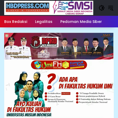
Langsung
ke
konten
Box Redaksi
Legalitas
Pedoman Media Siber