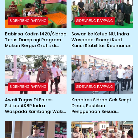
SIDENRENG RAPPANG
SIDENRENG RAPPANG
Babinsa Kodim 1420/Sidrap
Sowan ke Ketua NU, Indra
Terus Dampingi Program
Waspada: Sinergi Kuat
Makan Bergizi Gratis di
Kunci Stabilitas Keamanan
Wilayah Kabupaten Sidrap
SIDENRENG RAPPANG
SIDENRENG RAPPANG
Awali Tugas Di Polres
Kapolres Sidrap Cek Senpi
Sidrap AKBP Indra
Dinas, Pastikan
Waspada Sambangi Wakil
Penggunaan Sesuai
Bupati
Prosedur