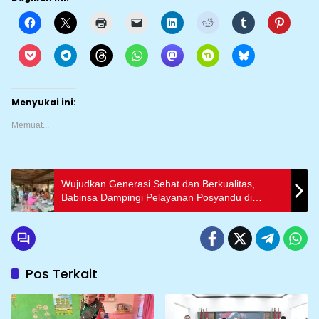
Menyukai ini:
Memuat...
Wujudkan Generasi Sehat dan Berkualitas,
Babinsa Dampingi Pelayanan Posyandu di
Wilayah Binaan
Pos Terkait