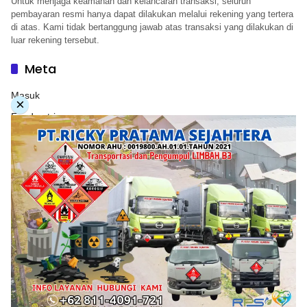
Untuk menjaga keamanan dan kelancaran transaksi, seluruh
pembayaran resmi hanya dapat dilakukan melalui rekening yang tertera
di atas. Kami tidak bertanggung jawab atas transaksi yang dilakukan di
luar rekening tersebut.
Meta
Masuk
×
Feed entri
Feed komentar
WordPress.org
Copyright © 2026. PT. Herwandy Baharuddin Grup. All
rights reserve