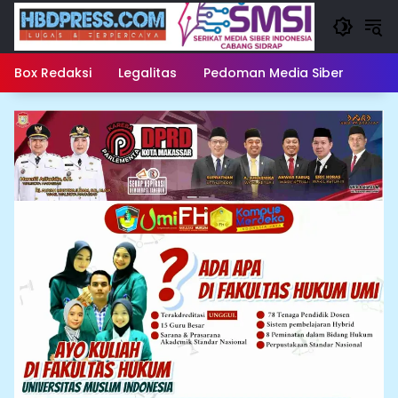
Langsung
ke
konten
Box Redaksi
Legalitas
Pedoman Media Siber