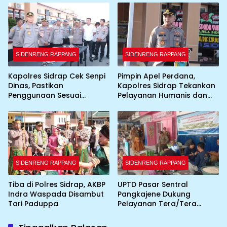
SIDENRENG RAPPANG
SIDENRENG RAPPANG
Kapolres Sidrap Cek Senpi
Pimpin Apel Perdana,
Dinas, Pastikan
Kapolres Sidrap Tekankan
Penggunaan Sesuai
Pelayanan Humanis dan
Prosedur
Integritas Personel
SIDENRENG RAPPANG
SIDENRENG RAPPANG
Tiba di Polres Sidrap, AKBP
UPTD Pasar Sentral
Indra Waspada Disambut
Pangkajene Dukung
Tari Paduppa
Pelayanan Tera/Tera
Ulang UTTP bagi Pedagang