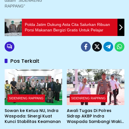
dalam "SIDENRENG
RAPPANG"
Polda Jatim Dukung Asta Cita Salurkan Ribuan
Porsi Makanan Bergizi Gratis Untuk Pelajar
Pos Terkait
SIDENRENG RAPPANG
SIDENRENG RAPPANG
Sowan ke Ketua NU, Indra
Awali Tugas Di Polres
Waspada: Sinergi Kuat
Sidrap AKBP Indra
Kunci Stabilitas Keamanan
Waspada Sambangi Wakil
Bupati