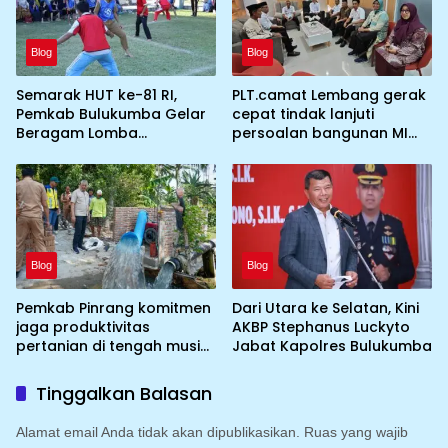
Blog
Blog
Semarak HUT ke-81 RI,
PLT.camat Lembang gerak
Pemkab Bulukumba Gelar
cepat tindak lanjuti
Beragam Lomba
persoalan bangunan MI
Tradisional hingga
DDI Batulosso
Olahraga
Blog
Blog
Pemkab Pinrang komitmen
Dari Utara ke Selatan, Kini
jaga produktivitas
AKBP Stephanus Luckyto
pertanian di tengah musim
Jabat Kapolres Bulukumba
kemarau dengan
mengoptimalkan program
Tinggalkan Balasan
Irigasi perpompaan
(Irpom)
Alamat email Anda tidak akan dipublikasikan.
Ruas yang wajib