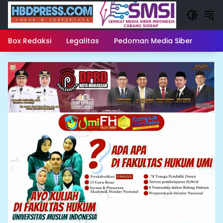
Langsung
ke
konten
Box Redaksi
Legalitas
Pedoman Media Siber