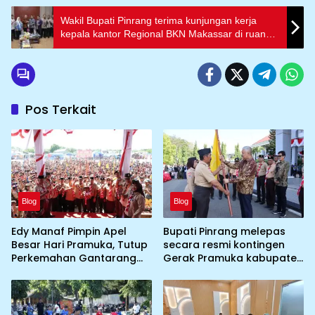
Wakil Bupati Pinrang terima kunjungan kerja
kepala kantor Regional BKN Makassar di ruang
kerja wakil bupati pinrang
Pos Terkait
Blog
Blog
Edy Manaf Pimpin Apel
Bupati Pinrang melepas
Besar Hari Pramuka, Tutup
secara resmi kontingen
Perkemahan Gantarang
Gerak Pramuka kabupaten
dan Lepas Kontingen
Pinrang ke jambore
Jamnas XII 2026
Nasional ke XII kebumi
perkemahan Cibubur