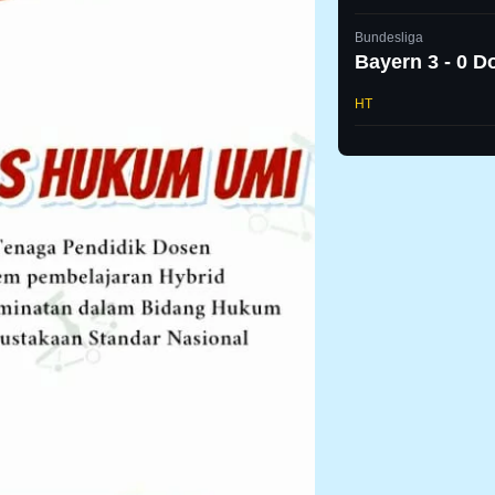
Bundesliga
Bayern 3 - 0 
HT