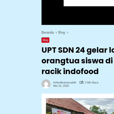
Beranda
Blog
Blog
UPT SDN 24 gelar
orangtua siswa di
racik indofood
Arfandikamaruddin
2 Min Baca
Mei 15, 2025