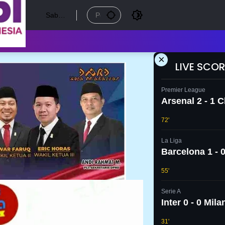
Sabtu,
8
Agust
us
2026
×
LIVE SCOR
Premier League
Arsenal 2 - 1 
72'
La Liga
Barcelona 1 - 0
55'
Serie A
Inter 0 - 0 Mila
31'