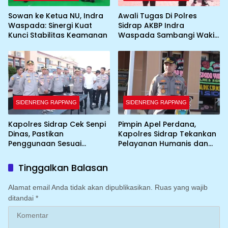
Sowan ke Ketua NU, Indra
Awali Tugas Di Polres
Waspada: Sinergi Kuat
Sidrap AKBP Indra
Kunci Stabilitas Keamanan
Waspada Sambangi Wakil
Bupati
SIDENRENG RAPPANG
SIDENRENG RAPPANG
Kapolres Sidrap Cek Senpi
Pimpin Apel Perdana,
Dinas, Pastikan
Kapolres Sidrap Tekankan
Penggunaan Sesuai
Pelayanan Humanis dan
Prosedur
Integritas Personel
Tinggalkan Balasan
Alamat email Anda tidak akan dipublikasikan.
Ruas yang wajib
ditandai
*