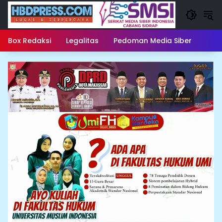
Langsung
ke
konten
Box Redaksi
Legalitas
Pedoman Media Siber