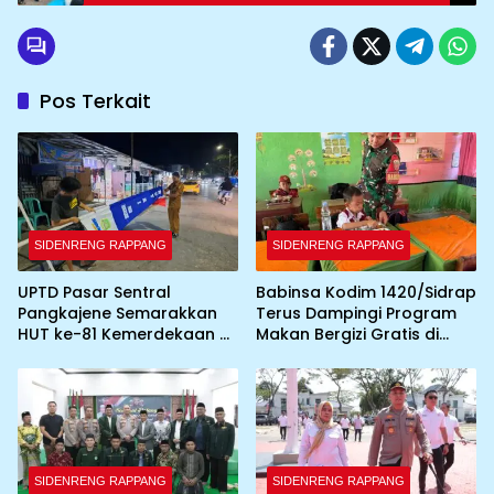
Pos Terkait
SIDENRENG RAPPANG
SIDENRENG RAPPANG
UPTD Pasar Sentral
Babinsa Kodim 1420/Sidrap
Pangkajene Semarakkan
Terus Dampingi Program
HUT ke-81 Kemerdekaan RI
Makan Bergizi Gratis di
dengan Pemasangan
Wilayah Kabupaten Sidrap
Umbul-Umbul dan
Dekorasi Merah Putih
SIDENRENG RAPPANG
SIDENRENG RAPPANG